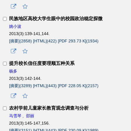
民族地区高校大学生眼中的校园政治稳定探微
姚小波
2013(3):139-141,144.
[摘要](
2858
)
[HTML](
422
)
[PDF 293.73 K](
1934
)
提升校长信任度要理顺五种关系
杨多
2013(3):142-144.
[摘要](
3289
)
[HTML](
443
)
[PDF 228.05 K](
2157
)
农村学前儿童家长教育观念调查与分析
马雪琴
,
邵丽
2013(3):145-147,156.
[摘要](
3151
)
[HTML](
443
)
[PDF 230.09 K](
1989
)