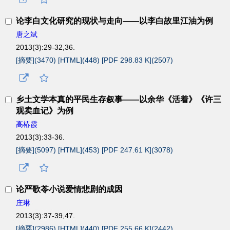
论李白文化研究的现状与走向——以李白故里江油为例
唐之斌
2013(3):29-32,36.
[摘要](
3470
)
[HTML](
448
)
[PDF 298.83 K](
2507
)
乡土文学本真的平民生存叙事——以余华《活着》《许三
观卖血记》为例
高椿霞
2013(3):33-36.
[摘要](
5097
)
[HTML](
453
)
[PDF 247.61 K](
3078
)
论严歌苓小说爱情悲剧的成因
庄琳
2013(3):37-39,47.
[摘要](
2986
)
[HTML](
440
)
[PDF 255.66 K](
2442
)