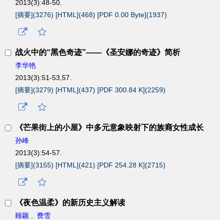
2013(3):48-50.
[摘要](
3276
)
[HTML](
468
)
[PDF 0.00 Byte](
1937
)
战火中的“黑色奇迹”——《圣安娜的奇迹》简析
李华艳
2013(3):51-53,57.
[摘要](
3279
)
[HTML](
437
)
[PDF 300.84 K](
2259
)
《芒果街上的小屋》中多元意象映射下的族裔女性成长
孙峰
2013(3):54-57.
[摘要](
3155
)
[HTML](
421
)
[PDF 254.28 K](
2715
)
《夜色温柔》的新历史主义解读
顾颖
,
费雪