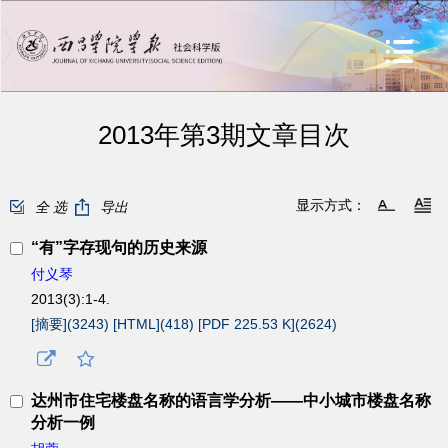
2013年第3期文章目次
显示方式：
全 选
导出
“有”字存现句的历史来源
付义琴
2013(3):1-4.
[摘要](
3243
)
[HTML](
418
)
[PDF 225.53 K](
2624
)
达州市住宅楼盘名称的语言学分析——中小城市楼盘名称
分析一例