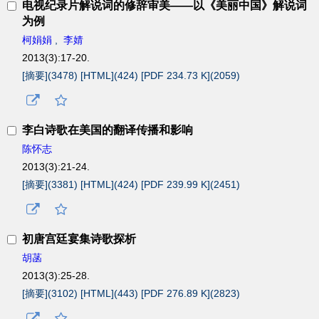
电视纪录片解说词的修辞审美——以《美丽中国》解说词
为例
柯娟娟
,
李婧
2013(3):17-20.
[摘要](
3478
)
[HTML](
424
)
[PDF 234.73 K](
2059
)
李白诗歌在美国的翻译传播和影响
陈怀志
2013(3):21-24.
[摘要](
3381
)
[HTML](
424
)
[PDF 239.99 K](
2451
)
初唐宫廷宴集诗歌探析
胡菡
2013(3):25-28.
[摘要](
3102
)
[HTML](
443
)
[PDF 276.89 K](
2823
)