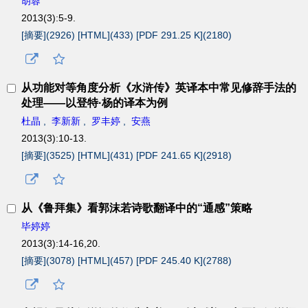
胡蓉
2013(3):5-9.
[摘要](
2926
)
[HTML](
433
)
[PDF 291.25 K](
2180
)
从功能对等角度分析《水浒传》英译本中常见修辞手法的
处理——以登特·杨的译本为例
杜晶
,
李新新
,
罗丰婷
,
安燕
2013(3):10-13.
[摘要](
3525
)
[HTML](
431
)
[PDF 241.65 K](
2918
)
从《鲁拜集》看郭沫若诗歌翻译中的“通感”策略
毕婷婷
2013(3):14-16,20.
[摘要](
3078
)
[HTML](
457
)
[PDF 245.40 K](
2788
)