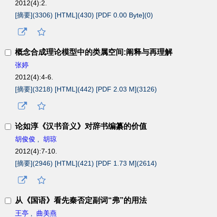
2012(4):2.
[摘要](
3306
)
[HTML](
430
)
[PDF 0.00 Byte](
0
)
概念合成理论模型中的类属空间:阐释与再理解
张婷
2012(4):4-6.
[摘要](
3218
)
[HTML](
442
)
[PDF 2.03 M](
3126
)
论如淳《汉书音义》对辞书编纂的价值
胡俊俊
,
胡琼
2012(4):7-10.
[摘要](
2946
)
[HTML](
421
)
[PDF 1.73 M](
2614
)
从《国语》看先秦否定副词“弗”的用法
王亭
,
曲美燕