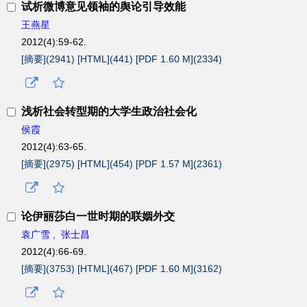
试析微博意见领袖的舆论引导效能
王燕星
2012(4):59-62.
[摘要](
2941
)
[HTML](
441
)
[PDF 1.60 M](
2334
)
浅析社会转型期的大学生政治社会化
侯霞
2012(4):63-65.
[摘要](
2975
)
[HTML](
454
)
[PDF 1.57 M](
2361
)
论伊丽莎白一世时期的联姻外交
袁广雪
,
张士昌
2012(4):66-69.
[摘要](
3753
)
[HTML](
467
)
[PDF 1.60 M](
3162
)