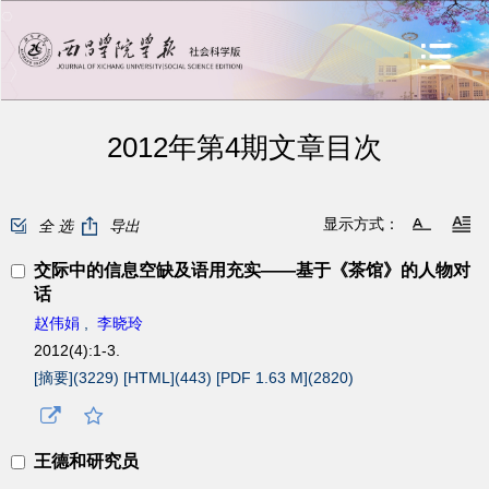
2012年第4期文章目次
显示方式：
全 选
导出
交际中的信息空缺及语用充实——基于《茶馆》的人物对
话
赵伟娟
,
李晓玲
2012(4):1-3.
[摘要](
3229
)
[HTML](
443
)
[PDF 1.63 M](
2820
)
王德和研究员