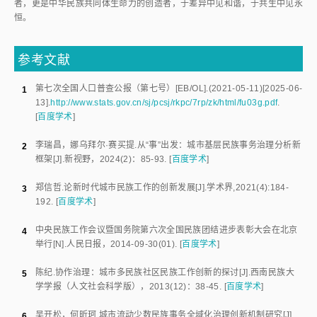
者，更是中华民族共同体生命力的创造者，于差异中见和谐，于共生中见永
恒。
参考文献
第七次全国人口普查公报（第七号）
[EB/OL].(
2021-05-11
)[
2025-06-
1
13
].
http://www.stats.gov.cn/sj/pcsj/rkpc/7rp/zk/html/fu03g.pdf
.
[
百度学术
]
李瑞昌
，
娜乌拜尔·赛买提
.
从“事”出发：城市基层民族事务治理分析新
2
框架
[J].
新视野
，
2024
(
2
)：
85
-
93
.
[
百度学术
]
郑信哲
.
论新时代城市民族工作的创新发展
[J].
学术界
,
2021
(
4
):
184
-
3
192
.
[
百度学术
]
中央民族工作会议暨国务院第六次全国民族团结进步表彰大会在北京
4
举行
[N].
人民日报
，
2014-09-30
(01).
[
百度学术
]
陈纪
.
协作治理：城市多民族社区民族工作创新的探讨
[J].
西南民族大
5
学学报（人文社会科学版）
，
2013
(
12
)：
38
-
45
.
[
百度学术
]
吴开松
，
何昕珂
.
城市流动少数民族事务全域化治理创新机制研究
[J].
6