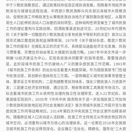
中于少数民族聚居区，通过政策扶持促进区域协调发展。而随着市场经济体
制深化与城镇化进程加速，中西部少数民族群众向东部沿海城市大规模流
动，促使民族工作格局发生从聚焦民族自治地方扩展到散杂居地区，从服务
常住人口延伸到流动人口治理的深刻转型。这种结构性转变催生了城市民族
工作的理论重构与实践创新。回溯政策演进轨迹可见，20世纪50年代颁布
的《关于保障一切散居的少数民族成分享有民族平等权利的决定》首次以法
规形式确立散居民族权益保障框架。1979年《关于做好杂居、散居少数民
族工作的报告》在拨乱反正的历史节点，系统提出涵盖经济文化发展、风俗
习惯尊重、宗教信仰自由等五大维度的治理方略。1987年中央文件进一步
明确“以经济建设为中心，实现各民族共同繁荣”的指导思想。需要强调的
是，此阶段城市民族工作仍被纳入广义的散杂居民族工作范畴。1993年
《城市民族工作条例》的出台标志着重大制度突破。作为我国首部专门性城
市民族法规，其创新价值体现在三方面。一是明确定义城市民族事务管理主
体，要求设立专职机构；二是构建教育扶持体系，强化少数民族人力资源开
发；三是建立经济支持制度，通过信贷、税收等政策工具激发市场活力。这
标志着城市民族工作从依附性治理向独立性治理转变。进入21世纪后，政
策层级实现跃升。2005年《中共中央 国务院关于进一步加强民族工作加快
少数民族和民族地区经济社会发展的决定》首次将城市民族工作提升至与散
居民族工作同等战略地位。2014年第四次中央民族工作会议更作出精准研
判。随着跨区域人口流动进入活跃期，民族工作主阵地正从传统农牧区转向
城市空间，必须重构以城市为核心的治理体系。这一论断在2016年全国首
次城市民族工作会议得到深化，会议确立“法治化、精细化、服务化”三大原