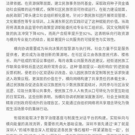
法律依据。在资源保障层面，建立民族事务协同基金，采取政府种子资金撬
动社会捐赠的运作模式，保障社区民族项目可持续运行。在能力建设层面，
由民政部门牵头建立社会组织孵化基地，针对少数民族社团开展项目管理、
文化敏感性等专业培训。上海浦东新区的实践印证了这种赋能的价值。当政
府将清真食品监管中的政策宣讲职能委托给专业社工组织后，因文化隔阂导
致的执法冲突下降40%，而商户合规率提升至92%。这表明纵向行政资源
与横向专业能力的结合，能显著提升公共服务的可接受性与实效性。
横向协调需要成为纵向决策的智慧源与执行网。社会力量不仅是服务
提供者，更应成为治理创新的策源地。在社区设立由各族居民代表、楼栋
长、商户组成的常设议事组织，每月收集公共服务改进建议，经街道民族工
作联席会审核后直达区政府常务会议。这种“基层提议—政府响应”的逆层级
反馈机制，使老旧小区双语标识改造、幼儿园民族饮食定制等民生诉求快速
进入政策议程。更深层的价值在于，横向网络构建了共享责任的承载主体，
通过民族融合促进会发动汉族居民与少数民族家庭结对，共同参与社区治安
巡逻、垃圾分类等公共事务，使民族工作人人有责从口号转化为邻里互助组
的日常实践。这些创新表明，当横向协调机制被深度激活时，社会主体既能
精准识别政府视线外的治理盲区，又能通过自组织网络将共享理念转化为微
观生活场景中的集体行动。
衔接效能取决于数字治理基座与制度性对话平台的构建。实现纵向与
横向能量的高效流转，需要依托两大基础设施。深圳市首先通过“来了就是
深圳人”的城市理念深入挖掘促进各民族“像石榴籽一样紧紧抱在一起”，创