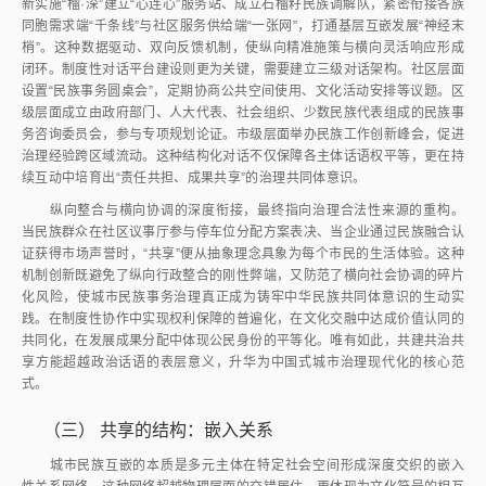
新实施“榴·深”建立“心连心”服务站、成立石榴籽民族调解队，紧密衔接各族
同胞需求端“千条线”与社区服务供给端“一张网”，打通基层互嵌发展“神经末
梢”。这种数据驱动、双向反馈机制，使纵向精准施策与横向灵活响应形成
闭环。制度性对话平台建设则更为关键，需要建立三级对话架构。社区层面
设置“民族事务圆桌会”，定期协商公共空间使用、文化活动安排等议题。区
级层面成立由政府部门、人大代表、社会组织、少数民族代表组成的民族事
务咨询委员会，参与专项规划论证。市级层面举办民族工作创新峰会，促进
治理经验跨区域流动。这种结构化对话不仅保障各主体话语权平等，更在持
续互动中培育出“责任共担、成果共享”的治理共同体意识。
纵向整合与横向协调的深度衔接，最终指向治理合法性来源的重构。
当民族群众在社区议事厅参与停车位分配方案表决、当企业通过民族融合认
证获得市场声誉时，“共享”便从抽象理念具象为每个市民的生活体验。这种
机制创新既避免了纵向行政整合的刚性弊端，又防范了横向社会协调的碎片
化风险，使城市民族事务治理真正成为铸牢中华民族共同体意识的生动实
践。在制度性协作中实现权利保障的普遍化，在文化交融中达成价值认同的
共同化，在发展成果分配中体现公民身份的平等化。唯有如此，共建共治共
享方能超越政治话语的表层意义，升华为中国式城市治理现代化的核心范
式。
（三）
共享的结构：嵌入关系
城市民族互嵌的本质是多元主体在特定社会空间形成深度交织的嵌入