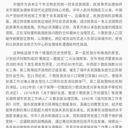
中国作为具有五千年文明史的统一的多民族国家，民族事务治理始终
关乎国家治理体系现代化进程的核心命题。中华人民共和国成立以来，中国
共产党始终将民族工作置于关系国家统一、边疆稳定、民族团结的战略高
度，通过持续推动民族区域经济社会协调发展，成功探索出一条立足国情的
民族事务治理道路。然而必须清醒认识到，改革开放以来急剧加速的城镇化
进程，正在深刻重构我国民族问题的空间载体与治理范式。少数民族人口突
破传统聚居区限制，以规模化、跨区域流动形式进入东部沿海城市时，原有
的以民族自治地方为中心的治理体系遭遇结构性挑战。
这种挑战源于两个维度的历史性转型。其一是民族分布格局的质变。
计划经济时期形成的“聚居区—散居区”二元治理框架，在市场经济要素自由
流动的冲击下发生根本性转变。20世纪80年代起，中西部少数民族群众向
长三角、珠三角等经济高地的迁徙浪潮，催生了城市多民族散杂居社区的新
型社会空间。至21世纪初，少数民族流动人口规模已突破3 000万，使城市
[
3
]
民族工作对象从静态常住人口转向动态流动群
体
。其二是政策响应机制
的滞后。1952年的《关于保障一切散居的少数民族成分享有民族平等权利
的决定》、1979年的《关于做好杂居、散居少数民族工作的报告》等政策
长期将城市民族工作纳入广义散杂居治理范畴。1993年《城市民族工作条
例》问世，城市民族事务方获得独立制度身份，其确立的教育支持、经济赋
能等机制仍难以匹配超大城市民族关系的复杂演化。民族事务治理始终关乎
国家发展全局。中华人民共和国成立以来，党和国家将民族工作置于维护国
家统一、边疆稳固的战略高度，通过推动民族地区经济社会发展，探索出一
条具有中国特色的民族事务治理路径。改革开放前我国民族工作重心主要集