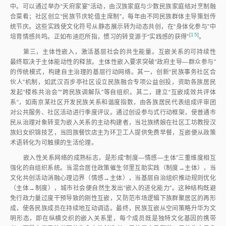
中。可以通过举办“天府家宴”活动，由汉族家庭与少数民族家庭结对烹制融
合菜肴；社区创立“民族节庆轮值主席制”，每年由不同民族群体主导策划传
统节庆。这些实践使文化符号从静态展示转为动态共创，在“身体化参与”中
[
15
]
培育情感共鸣。正如布迪厄所指，惯习的转变源于“实践感的获得
”
。
第三，主体性嵌入，激活基层社会的共生能量。互嵌关系的可持续性
最终取决于主体能动性的释放。主体性嵌入要求突破“政府主导—群众参与”
的传统模式，构建自主治理的基层行动网络。其一，创新“民族事务社区合
伙人”机制，如武汉百步亭社区设立民族融合专项公益创投，资助各族居民
发起“楼栋共治会”“跨民族调解队”等自组织。其二，建立“互嵌成效共评体
系”，如南京某社区开发民族关系和谐度指数，由各族居民代表组成评审团
对公共服务、社区活动进行季度评议。通过创设参与式行动框架，使普通市
民从治理对象转变为嵌入关系的主动构建者，当壮族绣娘在社区工坊教授汉
族妇女织锦技艺，当回族餐饮店主为环卫工人提供免费早餐，互嵌便从政策
术语转化为可触摸的生活伦理。
嵌入性关系网络的成熟标志，是形成“制度—情感—主体”三重维度相互
强化的自组织系统。当混合居住政策催生邻里互助实践（制度→主体），当
文化共创活动消融心理边界（情感→主体），当基层自治组织推动规则优化
（主体→制度），城市社会便自然生发出“嵌入的进化能力”。这种结构既避
免行政力量过度干预导致的刚性互嵌，又防范市场逻辑下族群聚居区的再形
成，使各民族成员在持续地互动调适。最终，民族互嵌从空间策略升华为文
明形态，即在纵横交织的嵌入关系里，每个成员既是独特文化基因的携带