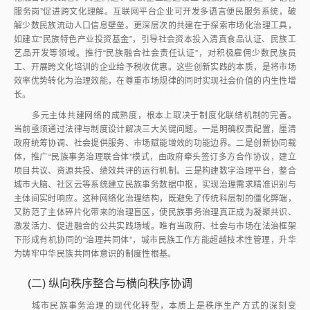
服务岗”促进跨文化理解。互联网平台企业可开发多语言便民服务系统，破
解少数民族流动人口信息壁垒。更深层次的共建在于探索市场化治理工具，
如建立“民族特色产业投资基金”，引导社会资本投入清真食品认证、民族工
艺品开发等领域。推行“民族融合社会责任认证”，对积极雇佣少数民族员
工、开展跨文化培训的企业给予税收优惠。这些创新实践的本质，是将市场
效率优势转化为治理效能，在尊重市场规律的同时实现社会价值的内生性增
长。
多元主体共建网络的成熟度，根本上取决于制度化联结机制的完善。
当前亟须通过法律与制度设计解决三大关键问题。一是明确权责配置，厘清
政府统筹协调、社会提供服务、市场赋能增效的功能边界。二是创新协同载
体，推广“民族事务治理联合体”模式，由政府牵头签订多方合作协议，建立
项目共议、资源共投、绩效共评的运行机制。三是构建数字治理平台，整合
城市大脑、社区云等系统建立民族事务数据中枢，实现治理需求精准识别与
主体间实时响应。这种网络化治理结构，既避免了传统科层制的僵化弊端，
又防范了主体碎片化带来的治理盲区，使民族事务治理真正成为凝聚共识、
激发活力、促进融合的公共实践场域。唯有当政府、社会与市场在法治框架
下形成有机协同的“治理共同体”，城市民族工作方能超越技术性管理，升华
为铸牢中华民族共同体意识的制度性根基。
(二)
纵向秩序整合与横向秩序协调
城市民族事务治理的现代化转型，本质上是秩序生产方式的深刻变