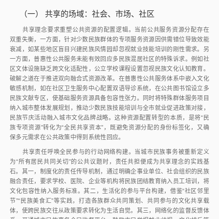
（一）
共享的场域：社会、市场、社区
共享理念要求重塑公共资源的配置逻辑。当前公共服务资源分配存在
双重失衡，一方面，针对少数民族群体的专项服务资源因供需错位导致效能
衰减，如某些地区盲目兴建民族风情园却忽视就业技能培训的刚性需求。另
一方面，普惠性公共服务未能有效回应多民族混居社区的特殊诉求。例如社
区文体设施缺乏跨文化适配性，公立学校课程设置忽视民族文化认知教育。
破解之道在于推进双向融合式资源改革。在普惠性公共服务体系中嵌入文化
敏感机制，如在社区卫生服务中心配置双语导诊系统，在公共图书馆设立多
民族文献专区，使基础服务资源具备包容性张力。同时将特殊群体服务项目
纳入城市整体发展规划，推动少数民族技能培训与全市就业促进政策对接，
民族节庆活动融入城市文化品牌战略。这种资源配置转型的本质，是将“民
族专项资源”转化为“全民共享资本”，既避免资源分配的身份标签化，又确
保多元需求在公共政策中得到系统性回应。
共享责任呼唤全民参与的行动网络构建。当城市民族事务被重新定义
为“所有居民共同关切”的公共议题时，责任共担便成为共享理念的实践基
石。其一，制度化的责任传导机制，通过明确企事业单位、社会组织的民族
融合责任，要求学校、医院、企业等机构将民族团结教育纳入员工培训，将
文化包容性纳入服务标准。其二，生活化的参与平台构建，借鉴“社区邻里
节”“民族美食汇”等实践，打造各族群众共同策划、共同参与的文化共享载
体，使跨民族交往从政策要求转化为生活自觉。其三，网络化的监督反馈体