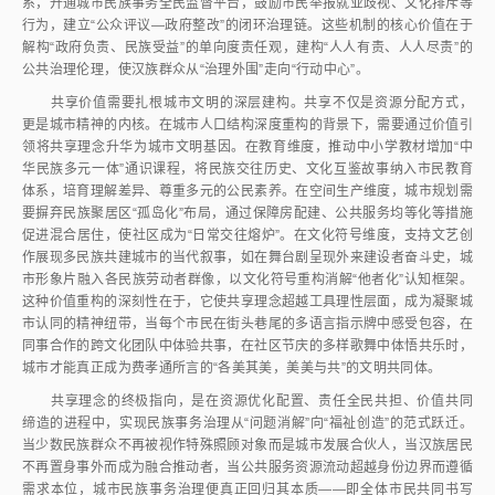
系，开通城市民族事务全民监督平台，鼓励市民举报就业歧视、文化排斥等
行为，建立“公众评议—政府整改”的闭环治理链。这些机制的核心价值在于
解构“政府负责、民族受益”的单向度责任观，建构“人人有责、人人尽责”的
公共治理伦理，使汉族群众从“治理外围”走向“行动中心”。
共享价值需要扎根城市文明的深层建构。共享不仅是资源分配方式，
更是城市精神的内核。在城市人口结构深度重构的背景下，需要通过价值引
领将共享理念升华为城市文明基因。在教育维度，推动中小学教材增加“中
华民族多元一体”通识课程，将民族交往历史、文化互鉴故事纳入市民教育
体系，培育理解差异、尊重多元的公民素养。在空间生产维度，城市规划需
要摒弃民族聚居区“孤岛化”布局，通过保障房配建、公共服务均等化等措施
促进混合居住，使社区成为“日常交往熔炉”。在文化符号维度，支持文艺创
作展现多民族共建城市的当代叙事，如在舞台剧呈现外来建设者奋斗史，城
市形象片融入各民族劳动者群像，以文化符号重构消解“他者化”认知框架。
这种价值重构的深刻性在于，它使共享理念超越工具理性层面，成为凝聚城
市认同的精神纽带，当每个市民在街头巷尾的多语言指示牌中感受包容，在
同事合作的跨文化团队中体验共事，在社区节庆的多样歌舞中体悟共乐时，
城市才能真正成为费孝通所言的“各美其美，美美与共”的文明共同体。
共享理念的终极指向，是在资源优化配置、责任全民共担、价值共同
缔造的进程中，实现民族事务治理从“问题消解”向“福祉创造”的范式跃迁。
当少数民族群众不再被视作特殊照顾对象而是城市发展合伙人，当汉族居民
不再置身事外而成为融合推动者，当公共服务资源流动超越身份边界而遵循
需求本位，城市民族事务治理便真正回归其本质——即全体市民共同书写