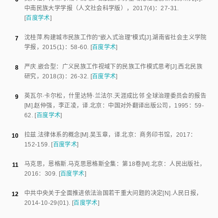
中南民族大学学报（人文社会科学版）
，
2017
(
4
)：
27
-
31
.
[
百度学术
]
沈桂萍
.
构建城市民族工作的“嵌入式治理”模式
[J].
湖南省社会主义学院
7
学报
，
2015
(
1
)：
58
-
60
.
[
百度学术
]
严庆
.
嵌合型：广义民族工作视域下的民族工作模式思考
[J].
西北民族
8
研究
，
2018
(
3
)：
26
-
32
.
[
百度学术
]
英瓦尔·卡尔松
，
什里达特·兰法尔
.
天涯成比邻 全球治理委员会的报告
9
[M].赵仲强，李正凌，译.
北京
：
中国对外翻译出版公司
，
1995
：
59
-
62
.
[
百度学术
]
拉兹
.
法律体系的概念
[M].吴玉章，译.
北京
：
商务印书馆
，
2017
：
10
152
-
159
.
[
百度学术
]
马克思
，
恩格斯
.
马克思恩格斯全集：第18卷
[M].
北京
：
人民出版社
，
11
2016
：
309
.
[
百度学术
]
中共中央关于全面推进依法治国若干重大问题的决定
[N].
人民日报
，
12
2014-10-29
(01).
[
百度学术
]