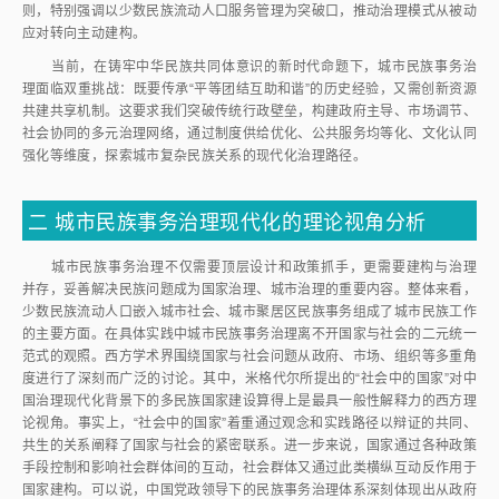
则，特别强调以少数民族流动人口服务管理为突破口，推动治理模式从被动
应对转向主动建构。
当前，在铸牢中华民族共同体意识的新时代命题下，城市民族事务治
理面临双重挑战：既要传承“平等团结互助和谐”的历史经验，又需创新资源
共建共享机制。这要求我们突破传统行政壁垒，构建政府主导、市场调节、
社会协同的多元治理网络，通过制度供给优化、公共服务均等化、文化认同
强化等维度，探索城市复杂民族关系的现代化治理路径。
二
城市民族事务治理现代化的理论视角分析
城市民族事务治理不仅需要顶层设计和政策抓手，更需要建构与治理
并存，妥善解决民族问题成为国家治理、城市治理的重要内容。整体来看，
少数民族流动人口嵌入城市社会、城市聚居区民族事务组成了城市民族工作
的主要方面。在具体实践中城市民族事务治理离不开国家与社会的二元统一
范式的观照。西方学术界围绕国家与社会问题从政府、市场、组织等多重角
度进行了深刻而广泛的讨论。其中，米格代尔所提出的“社会中的国家”对中
国治理现代化背景下的多民族国家建设算得上是最具一般性解释力的西方理
论视角。事实上，“社会中的国家”着重通过观念和实践路径以辩证的共同、
共生的关系阐释了国家与社会的紧密联系。进一步来说，国家通过各种政策
手段控制和影响社会群体间的互动，社会群体又通过此类横纵互动反作用于
国家建构。可以说，中国党政领导下的民族事务治理体系深刻体现出从政府