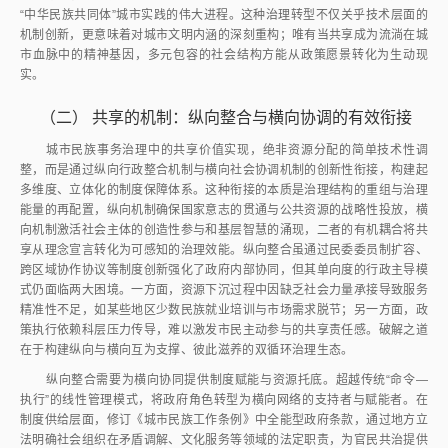
“中华民族共同体”城市实践的伟大进程。这种治理转型不仅关乎技术层面的
机制创新，更意味着对城市文明内涵的深刻重构；唯有当共享成为流淌在城
市血脉中的精神基因，多元包容的社会结构方能从政策愿景转化为生动现
实。
（二）
共享的机制：纵向整合与横向协调的有效衔接
城市民族事务治理中的共享价值实现，绝非资源分配的简单技术性调
整，而是通过纵向行政整合机制与横向社会协调机制的创新性衔接，构建起
多维度、立体化的制度保障体系。这种衔接的本质是治理结构的重组与治理
能量的再配置，纵向机制确保国家意志的贯通与公共资源的战略性投放，横
向机制激活社会主体的创造性参与和基层智慧的涌现，二者的有机耦合将共
享从理念宣言转化为可感知的治理效能。纵向整合虽通过民委委员制扩容、
跨区域协作协议等制度创新强化了政府内部协同，但其单向度的行政主导模
式仍面临两大困境。一方面，资源下沉过程中因缺乏社会力量承接导致服务
精准性不足，如某些地区少数民族就业培训与市场需求脱节；另一方面，政
策执行依赖科层压力传导，难以激发市民主动参与的共享责任感。破解之道
在于构建纵向与横向互为支撑、彼此滋养的双循环治理生态。
纵向整合需要为横向协同提供制度赋能与资源托底。超越传统“命令—
执行”的线性管理模式，将政府角色转型为横向网络的支持者与赋能者。在
制度供给层面，修订《城市民族工作条例》中全能型政府条款，通过地方立
法明确社会组织在矛盾调解、文化服务等领域的法定职责，为官民共治提供