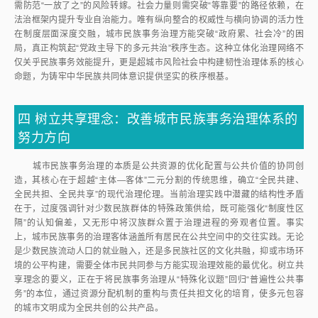
需防范“一放了之”的风险转嫁。社会力量则需突破“等靠要”的路径依赖，在
法治框架内提升专业自治能力。唯有纵向整合的权威性与横向协调的活力性
在制度层面深度交融，城市民族事务治理方能突破“政府累、社会冷”的困
局，真正构筑起“党政主导下的多元共治”秩序生态。这种立体化治理网络不
仅关乎民族事务效能提升，更是超城市风险社会中构建韧性治理体系的核心
命题，为铸牢中华民族共同体意识提供坚实的秩序根基。
四
树立共享理念：改善城市民族事务治理体系的
努力方向
城市民族事务治理的本质是公共资源的优化配置与公共价值的协同创
造，其核心在于超越“主体—客体”二元分割的传统思维，确立“全民共建、
全民共担、全民共享”的现代治理伦理。当前治理实践中潜藏的结构性矛盾
在于，过度强调针对少数民族群体的特殊政策供给，既可能强化“制度性区
隔”的认知偏差，又无形中将汉族群众置于治理进程的旁观者位置。事实
上，城市民族事务的治理客体涵盖所有居民在公共空间中的交往实践。无论
是少数民族流动人口的就业融入，还是多民族社区的文化共融，抑或市场环
境的公平构建，需要全体市民共同参与方能实现治理效能的最优化。树立共
享理念的要义，正在于将民族事务治理从“特殊化议题”回归“普遍性公共事
务”的本位，通过资源分配机制的重构与责任共担文化的培育，使多元包容
的城市文明成为全民共创的公共产品。