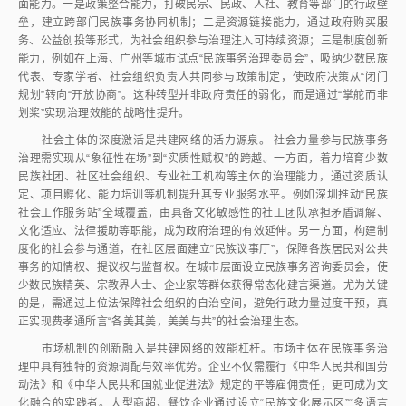
面能力。一是政策整合能力，打破民宗、民政、人社、教育等部门的行政壁
垒，建立跨部门民族事务协同机制；二是资源链接能力，通过政府购买服
务、公益创投等形式，为社会组织参与治理注入可持续资源；三是制度创新
能力，例如在上海、广州等城市试点“民族事务治理委员会”，吸纳少数民族
代表、专家学者、社会组织负责人共同参与政策制定，使政府决策从“闭门
规划”转向“开放协商”。这种转型并非政府责任的弱化，而是通过“掌舵而非
划桨”实现治理效能的战略性提升。
社会主体的深度激活是共建网络的活力源泉。 社会力量参与民族事务
治理需实现从“象征性在场”到“实质性赋权”的跨越。一方面，着力培育少数
民族社团、社区社会组织、专业社工机构等主体的治理能力，通过资质认
定、项目孵化、能力培训等机制提升其专业服务水平。例如深圳推动“民族
社会工作服务站”全域覆盖，由具备文化敏感性的社工团队承担矛盾调解、
文化适应、法律援助等职能，成为政府治理的有效延伸。另一方面，构建制
度化的社会参与通道，在社区层面建立“民族议事厅”，保障各族居民对公共
事务的知情权、提议权与监督权。在城市层面设立民族事务咨询委员会，使
少数民族精英、宗教界人士、企业家等群体获得常态化建言渠道。尤为关键
的是，需通过上位法保障社会组织的自治空间，避免行政力量过度干预，真
正实现费孝通所言“各美其美，美美与共”的社会治理生态。
市场机制的创新融入是共建网络的效能杠杆。市场主体在民族事务治
理中具有独特的资源调配与效率优势。企业不仅需履行《中华人民共和国劳
动法》和《中华人民共和国就业促进法》规定的平等雇佣责任，更可成为文
化融合的实践者。大型商超、餐饮企业通过设立“民族文化展示区”“多语言