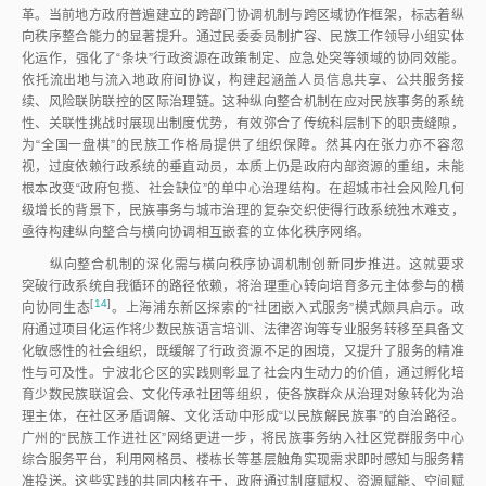
革。当前地方政府普遍建立的跨部门协调机制与跨区域协作框架，标志着纵
向秩序整合能力的显著提升。通过民委委员制扩容、民族工作领导小组实体
化运作，强化了“条块”行政资源在政策制定、应急处突等领域的协同效能。
依托流出地与流入地政府间协议，构建起涵盖人员信息共享、公共服务接
续、风险联防联控的区际治理链。这种纵向整合机制在应对民族事务的系统
性、关联性挑战时展现出制度优势，有效弥合了传统科层制下的职责缝隙，
为“全国一盘棋”的民族工作格局提供了组织保障。然其内在张力亦不容忽
视，过度依赖行政系统的垂直动员，本质上仍是政府内部资源的重组，未能
根本改变“政府包揽、社会缺位”的单中心治理结构。在超城市社会风险几何
级增长的背景下，民族事务与城市治理的复杂交织使得行政系统独木难支，
亟待构建纵向整合与横向协调相互嵌套的立体化秩序网络。
纵向整合机制的深化需与横向秩序协调机制创新同步推进。这就要求
突破行政系统自我循环的路径依赖，将治理重心转向培育多元主体参与的横
[
14
]
向协同生
态
。上海浦东新区探索的“社团嵌入式服务”模式颇具启示。政
府通过项目化运作将少数民族语言培训、法律咨询等专业服务转移至具备文
化敏感性的社会组织，既缓解了行政资源不足的困境，又提升了服务的精准
性与可及性。宁波北仑区的实践则彰显了社会内生动力的价值，通过孵化培
育少数民族联谊会、文化传承社团等组织，使各族群众从治理对象转化为治
理主体，在社区矛盾调解、文化活动中形成“以民族解民族事”的自治路径。
广州的“民族工作进社区”网络更进一步，将民族事务纳入社区党群服务中心
综合服务平台，利用网格员、楼栋长等基层触角实现需求即时感知与服务精
准投送。这些实践的共同内核在于，政府通过制度赋权、资源赋能、空间赋