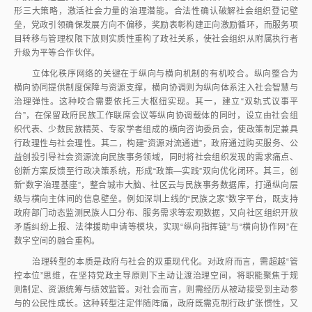
形三大策略，激活社会力量的治理潜能。合法性确认破解社会组织登记壁
垒，党政引领确保发展方向不偏移，奖励表彰构建正向激励循环，而服务项
目转移与管理权限下放则实质性重构了政社关系，使社会组织从附属执行者
升级为平等合作伙伴。
立体化秩序网络的关键在于纵向与横向机制的有机咬合。纵向整合为
横向协同提供制度保障与资源支撑，横向协调则为纵向体系注入社会智慧与
治理弹性。这种咬合需要依托三大枢纽实现。其一，建立“双轨式议事平
台”，在保留政府民族工作联席会议等纵向协调载体的同时，设立由社会组
织代表、少数民族精英、专家学者组成的横向咨询委员会，使政策制定兼具
行政理性与社会理性。其二，构建“资源对流通道”，政府通过购买服务、公
益创投引导社会资源流向民族事务领域，同时将社会组织发现的需求痛点、
创新方案反馈至行政决策系统，形成“政策—实践”双向优化闭环。其三，创
新“数字治理基座”，整合城市大脑、社区云与民族事务数据库，打通纵向层
级与横向主体间的信息壁垒。例如深圳上线的“民族之家”数字平台，既支持
政府部门动态监测民族人口分布、服务需求等宏观数据，又向社区组织开放
矛盾纠纷上报、法律援助申请等模块，实现“纵向指挥链”与“横向协作网”在
数字空间的融合重构。
治理转型的本质是政府与社会的双重现代化。对政府而言，需超越“管
控本位”思维，在坚持党政主导原则下主动让渡治理空间，将职能聚焦于规
则制定、资源统筹与绩效监管。对社会而言，则需经历从被动接受到主动参
与的公民性成长。这种转型注定伴随阵痛，政府既需克制行政扩张惯性，又