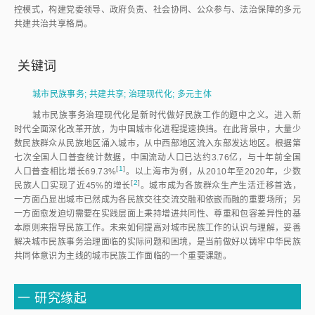
控模式，构建党委领导、政府负责、社会协同、公众参与、法治保障的多元
共建共治共享格局。
关键词
城市民族事务
;
共建共享
;
治理现代化
;
多元主体
城市民族事务治理现代化是新时代做好民族工作的题中之义。进入新
时代全面深化改革开放，为中国城市化进程提速换挡。在此背景中，大量少
数民族群众从民族地区涌入城市，从中西部地区流入东部发达地区。根据第
七次全国人口普查统计数据，中国流动人口已达约3.76亿，与十年前全国
[
1
]
人口普查相比增长69.73
%
。以上海市为例，从2010年至2020年，少数
[
2
]
民族人口实现了近45%的增
长
。城市成为各族群众生产生活迁移首选，
一方面凸显出城市已然成为各民族交往交流交融和依嵌而融的重要场所；另
一方面愈发迫切需要在实践层面上秉持增进共同性、尊重和包容差异性的基
本原则来指导民族工作。未来如何提高对城市民族工作的认识与理解，妥善
解决城市民族事务治理面临的实际问题和困境，是当前做好以铸牢中华民族
共同体意识为主线的城市民族工作面临的一个重要课题。
一
研究缘起