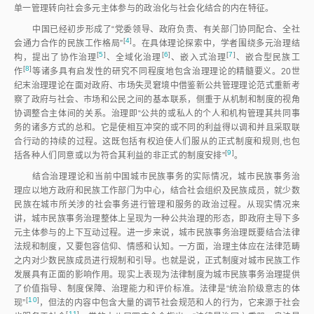
单一管理转向社会多元主体参与的政治化与社会化结合的内在特征。
中国已经初步形成了“党委领导、政府负责、有关部门协同配合、全社
[
4
]
会通力合作的民族工作格局
”
。在具体理论探索中，学者围绕多元治理结
[
5
]
[
6
]
[
7
]
构，提出了协作治
理
、全域化治
理
、嵌入式治
理
、嵌合型民族工
[
8
]
作
等诸多具有启发性的研究不同程度地包含治理理论的精髓要义。20世
纪末治理理论在面对政府、市场失灵窘境中借鉴新公共管理理论范式重新考
察了政府与社会、市场和公民之间的基本联系，侧重于从机制和制度的视角
协调整合主体间的关系。治理即“公共的或私人的个人和机构管理其共同事
务的诸多方式的总和。它是使相互冲突的或不同的利益得以调和并且采取联
合行动的持续的过程。这既包括有权迫使人们服从的正式制度和规则,也包
[
9
]
括各种人们同意或以为符合其利益的非正式的制度安排
”
。
结合治理理论和当前中国城市民族事务的实际情况，城市民族事务治
理应以地方政府和民族工作部门为中心，结合社会组织及民族成员，就少数
民族在城市所关涉的社会事务进行管理和服务的政治过程。从现实情况来
讲，城市民族事务治理整体上呈现为一种公共治理的形态，即政府主导下多
元主体参与的上下互动过程。进一步来说，城市民族事务治理既要结合法律
法规和制度，又要包容信仰、情感和认知。一方面，治理主体应在法律范畴
之内对少数民族成员进行规制和引导。也就是说，正式制度对城市民族工作
发展具有正面的影响作用。现实上表现为法律制度为城市民族事务治理提供
了价值指导、制度保障、治理能力和评价标准。法律是“统治阶级意志的体
[
10
]
现
”
，但法的内容中包含大量的调节社会规范和人的行为，它来源于社会
[
11
]