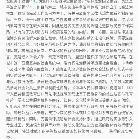
也服务于社
会
。党的十八届四中全会指出，“法律是治国之重器，良法是
[
12
]
善治之前提
”
。到目前为止，城市民族事务治理体系已经建立了以宪法为
根本，以城市民族工作条例为主干，有关民族事务法律法规为体系的制度保
障。当然，由于民族工作的复杂性城市民族事务治理实践中在理念、过程和
结果等方面存在较大差异。因此通过各民族认同的治理之道指导民族工作实
践，将有助于形成助力城市健康发展的动力内核。另一方面，通过法律途径
保障少数民族群众的合法权益。城市少数民族权益的法治化保障，需要深度
融入社会结构、市场机制与社区肌理之中，通过精准的制度供给与有效的法
律实施，构建起多层次、立体化的权益保障网络。法律不仅是抽象的权利宣
言，更是嵌入社会关系、规范市场行为、塑造社区秩序的核心治理工具。在
城市这一高度复杂的社会系统中，唯有将法治精神渗透至社会融合、市场参
与及社区生活的毛细血管，方能真正实现少数民族群众合法权益从形式平等
向实质公平的跃升。社会场域中的法律保障，重在构建公平包容的制度环境
与权利救济通道。法律通过确立非歧视原则与平等保护机制，为少数民族成
员参与社会公共生活扫除制度性障碍。《中华人民共和国就业促进法》《中
华人民共和国教育法》等法律法规明确禁止基于民族身份的就业歧视与教育
排斥，要求公共服务机构在医疗、社保、文化服务等领域提供无差别供给。
针对现实中存在的隐性社会排斥，需强化司法与行政执法对平等权的刚性保
障，畅通公益诉讼渠道，支持少数民族个体或社会组织对系统性权益侵害发
起法律挑战。同时，完善法律援助与社会支持体系，通过政府购买服务引入
专业社工、民族语言翻译等力量，协助文化适应能力较弱的群体有效行使诉
讼权利，使法律赋予的平等权从纸面条款转化为可感知、可获得的现实权
益。