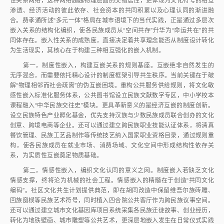
性关系网络，这种网络超越物理层面的交错居住，更体现为文化符号的相互
渗透、经济活动的彼此依存、社会资本的共同积累以及心理认同的渐进融
合。费孝通所述“多元一体”格局在城市语境下的当代实践，正是通过多层次
嵌入关系的结构化编织，使各民族成员从“空间共存”升华为“命运共在”的共
同体存在。嵌入性关系的成熟度，直接决定着共享理念能否从制度设计转化
为生活现实，其核心在于构建三种相互强化的嵌入机制。
第一，制度性嵌入，构建互嵌关系的规则基座。互嵌绝非自然发生的
无序混合，而需要依托精心设计的制度框架引导共生秩序。当前关键在于破
解“物理相邻而社会疏离”的伪互嵌困境。重构公共服务供给规则，将文化敏
感性嵌入标准化服务体系，公共图书馆设立民族文献数字专区，中小学校本
课程融入“中华民族交往史”模块。更具革新意义的是经济互嵌的制度创新。
设立民族特色产业孵化基金，优先支持汉族与少数民族成员联合创办的文化
创意、跨境电商等企业。还可以通过建立跨民族职业技能认证体系，将清真
餐饮管理、民族工艺品制作等传统技艺纳入国家职业资格目录，通过规则重
构，使各民族成员在就业市场、消费场域、文化空间中形成结构性依存关
系，为实质性互嵌奠定物质基础。
第二，情感性嵌入，编织文化认同的意义之网。制度嵌入若缺乏文化
情感支撑，终将沦为机械的社会工程。情感嵌入的精髓在于创造“共同文化
编码”。社区文化共生计划提供典范，即在胡同改造中保留维吾尔族砖雕、
回族窗棂等民族艺术符号，同时植入四合院公共客厅作为跨民族议事空间。
还可以通过建立城市文化基因库项目系统采集各民族迁徙故事、创业经历，
转化为地铁壁画、城市雕塑等公共艺术，更深层地嵌入发生在日常仪式实践