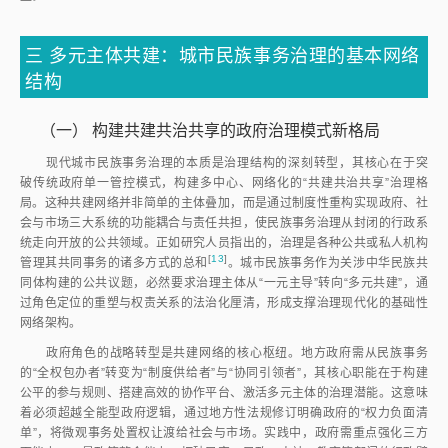
三
多元主体共建：城市民族事务治理的基本网络
结构
（一）
构建共建共治共享的政府治理模式新格局
现代城市民族事务治理的本质是治理结构的深刻转型，其核心在于突
破传统政府单一管控模式，构建多中心、网络化的“共建共治共享”治理格
局。这种共建网络并非简单的主体叠加，而是通过制度性重构实现政府、社
会与市场三大系统的功能耦合与责任共担，使民族事务治理从封闭的行政系
统走向开放的公共领域。正如研究人员指出的，治理是各种公共或私人机构
[
13
]
管理其共同事务的诸多方式的总
和
。城市民族事务作为关涉中华民族共
同体构建的公共议题，必然要求治理主体从“一元主导”转向“多元共建”，通
过角色定位的重塑与权责关系的法治化厘清，形成支撑治理现代化的基础性
网络架构。
政府角色的战略转型是共建网络的核心枢纽。地方政府需从民族事务
的“全权包办者”转变为“制度供给者”与“协同引领者”，其核心职能在于构建
公平的参与规则、搭建高效的协作平台、激活多元主体的治理潜能。这意味
着必须超越全能型政府逻辑，通过地方性法规修订明确政府的“权力负面清
单”，将微观事务处置权让渡给社会与市场。实践中，政府需重点强化三方