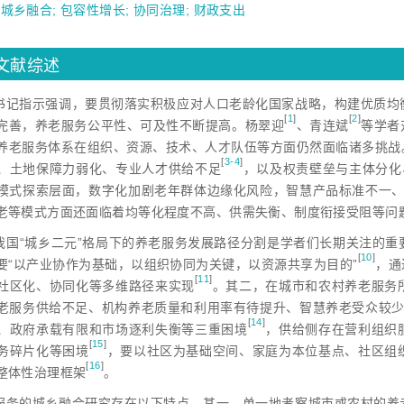
;
城乡融合
;
包容性增长
;
协同治理
;
财政支出
文献综述
书记指示强调，要贯彻落实积极应对人口老龄化国家战略，构建优质均
[
1
]
[
2
]
完善，养老服务公平性、可及性不断提高。杨翠
迎
、青连
斌
等学者
养老服务体系在组织、资源、技术、人才队伍等方面仍然面临诸多挑战
[
3-4
]
、土地保障力弱化、专业人才供给不
足
，以及权责壁垒与主体分化
模式探索层面，数字化加剧老年群体边缘化风险，智慧产品标准不一、创
老等模式方面还面临着均等化程度不高、供需失衡、制度衔接受阻等问
我国“城乡二元”格局下的养老服务发展路径分割是学者们长期关注的
[
10
]
要“以产业协作为基础，以组织协同为关键，以资源共享为目的
”
，通
[
11
]
社区化、协同化等多维路径来实
现
。其二，在城市和农村养老服务
老服务供给不足、机构养老质量和利用率有待提升、智慧养老受众较
[
14
]
、政府承载有限和市场逐利失衡等三重困
境
，供给侧存在营利组织
[
15
]
务碎片化等困
境
，要以社区为基础空间、家庭为本位基点、社区组
[
16
]
整体性治理框
架
。
服务的城乡融合研究存在以下特点。其一，单一地考察城市或农村的养