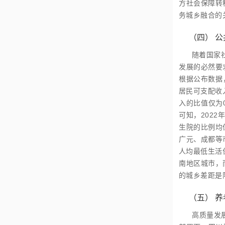
方社会保障转
务城乡融合的
（四）
公
随着国家
发展的必然要
根据公布数据，
居民可支配收
入的比值仅为
可知，202
生院的比例均
广元、成都等
人均最低生活
南地区城市，
的城乡差距是
（五）
养
高质量发