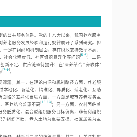
衡的公共服务体系。党的十八大以来，我国养老服务
对养老服务发展经验和运行规律展开了系列研究。但
。一是在组织和机制层面，存在财政支持效率不高、
[
5-6
]
、社会化程度低、社区组织悬浮化等问
题
。二是
新不足、供应链亟待提升；在“医养结合”“养联体”
[
7-9
]
题
。
重要课题。其一，在理论内涵和机制路径方面，养老服
过本地化、智慧化、精准化、异质化、适老化、互助
所面临的差异化困境方面，一方面是城市养老服务主
[
12-13
]
少、医养结合普惠不
高
；另一方面，农村面临着
服务低质化，混合型组织服务目标偏离，非营利组织
织为组织基础、老人土地为重要支撑、社区居民为主
老服务，缺乏对二者的统筹考量；其二，只关注制度