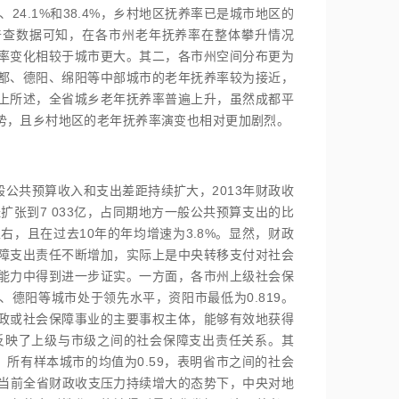
24.1%和38.4%，乡村地区抚养率已是城市地区的
普查数据可知，在各市州老年抚养率在整体攀升情况
率变化相较于城市更大。其二，各市州空间分布更为
都、德阳、绵阳等中部城市的老年抚养率较为接近，
上所述，全省城乡老年抚养率普遍上升，虽然成都平
势，且乡村地区的老年抚养率演变也相对更加剧烈。
公共预算收入和支出差距持续扩大，2013年财政收
已经扩张到7 033亿，占同期地方一般公共预算支出的比
，且在过去10年的年均增速为3.8%。显然，财政
障支出责任不断增加，实际上是中央转移支付对社会
能力中得到进一步证实。一方面，各市州上级社会保
、德阳等城市处于领先水平，资阳市最低为0.819。
政或社会保障事业的主要事权主体，能够有效地获得
反映了上级与市级之间的社会保障支出责任关系。其
所有样本城市的均值为0.59，表明省市之间的社会
当前全省财政收支压力持续增大的态势下，中央对地