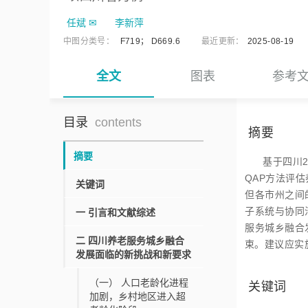
任斌
✉
李新萍
中图分类号：
F719
；
D669.6
最近更新：
2025-08-19
全文
图表
参考
目录
contents
摘要
摘要
基于四川
QAP方法评
关键词
但各市州之间
子系统与协同
一
引言和文献综述
服务城乡融合
二
四川养老服务城乡融合
束。建议应实
发展面临的新挑战和新要求
（一）
人口老龄化进程
关键词
加剧，乡村地区进入超