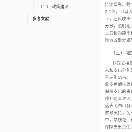
持续增高。截至
（二）
政策建议
2.1倍，且
参考文献
下，还反映出
分散，说明地
且变化趋势平
原地区部分城
（三）
地
财政支持
入和支出分别为
重达到59%
收支差额持续
保障支出的责
障补助直达区
这表明四川各
财政支持。另
中，攀枝花、
保障支出责任