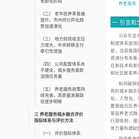
老龄化阶段
养老服务
（二）
老年抚养率普遍
提升，市州间分异化趋
一
引言和
势加速演化
习近平总
（三）
地方财政收支压
制度体系加快
力增大，中央转移支付
是，当前我国
牵引性增强
资源分布失衡
（四）
公共配套体系尚
在新技术和新
不健全，城乡服务差距
和社区居家养
消弭任务重
如何破除
（五）
养老服务政策持
务的城乡融合
续完善，高质量发展路
化、人性化、
径逐步明晰
要面临社区养
家庭养老式微
三
养老服务城乡融合评价
指标体系与评价方法
行政吸附、服
体力量构建起
（一）
评价指标体系
我国养老