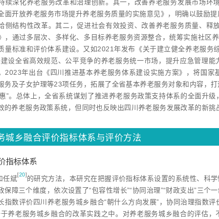
持续深化养老服务改革和治理创新。其一，改善养老服务发展市场环境
全面开放养老服务市场提升养老服务质量的实施意见》，明确以鼓励提
给侧结构性改革。其二，促进社会有效投资、改善养老服务质量、释放
》，通过多层次、多样化、多目标养老服务资源整合，统筹实施社区养
质量标准和评价体系建设。又如2021年发布《关于建立健全养老服务
快建设全省高效规范、公平竞争的养老服务统一市场，提升应急管理能
。2023年出台《四川推进基本养老服务体系建设实施方案》，将国家
服务及子女护理等23项任务，拓展了全省基本养老服务对象和内容，
“普惠”。总体上，全省系统谋划了推进养老服务政策支持体系的全面升
效的养老服务政策系统，但同时也反映出四川养老服务发展改革的新挑
务城乡融合评价指标体系与评价方法
价指标体系
[
20
]
和任
斌
的研究方法，本研究在把握评价指标体系设置的系统性、科学
政保障三个维度，依次设置了“包容性增长”“协同治理”“财政支出”三
长指数评价四川养老服务城乡融合“朝什么方向发展”，协同治理指数评价
一于养老服务城乡融合的改革实践之中。对养老服务城乡融合的评估，