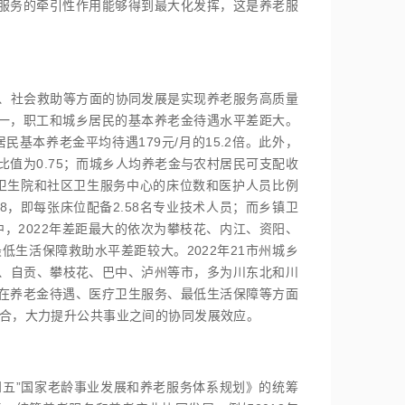
服务的牵引性作用能够得到最大化发挥，这是养老服
、社会救助等方面的协同发展是实现养老服务高质量
一，职工和城乡居民的基本养老金待遇水平差距大。
居民基本养老金平均待遇179元/月的15.2倍。此外，
值为0.75；而城乡人均养老金与农村居民可支配收
镇卫生院和社区卫生服务中心的床位数和医护人员比例
58，即每张床位配备2.58名专业技术人员；而乡镇卫
中，2022年差距最大的依次为攀枝花、内江、资阳、
低生活保障救助水平差距较大。2022年21市州城乡
德阳、自贡、攀枝花、巴中、泸州等市，多为川东北和川
在养老金待遇、医疗卫生服务、最低生活保障等方面
合，大力提升公共事业之间的协同发展效应。
四五”国家老龄事业发展和养老服务体系规划》的统筹