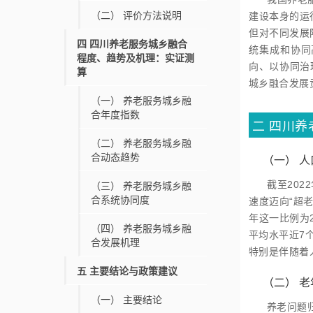
（二）
评价方法说明
建设本身的运
但对不同发展
四
四川养老服务城乡融合
统集成和协同
程度、趋势及机理：实证测
向、以协同治
算
城乡融合发展
（一）
养老服务城乡融
合年度指数
二
四川养
（二）
养老服务城乡融
合动态趋势
（一）
人
截至202
（三）
养老服务城乡融
合系统协同度
速度迈向“超老
年这一比例为2
（四）
养老服务城乡融
平均水平近7
合发展机理
特别是伴随着
五
主要结论与政策建议
（二）
老
（一）
主要结论
养老问题归