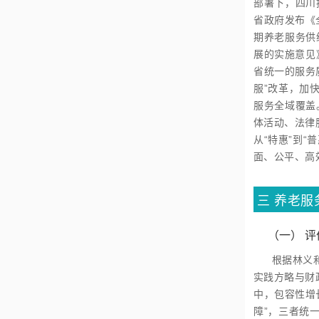
部署下，四川
省政府发布《
期养老服务供
展的实施意见
省统一的服务
服”改革，加
服务全域覆盖
体活动、法律
从“特惠”到
面、公平、高
三
养老服
（一）
评
根据林义
实践方略与财
中，包容性增
障”，三者统