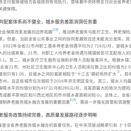
移支付能够被地方各级政府有效执行，意味着中央转移支付对全省养老
关键保障。
共配套体系尚不健全，城乡服务差距消弭任务重
[
18
]
社会保障改革发展的边界拓
展
，推动养老服务与医疗卫生、养老保险
求。但是，当前全省公共事业之间的协同发展效应还未能充分发挥。其
2022年全省21市州职工基本养老金待遇平均为2 716元/月，是城乡
入的比值来看，21市、州职工人均养老金待遇与城镇居民可支配收入的比
0.1。其二，城乡医疗卫生服务设施和护理人员配备差异大。根据乡
2年全省21市、州社区卫生服务中心的卫生人员和床位数之比的均值为2.
③
值则只有1.05，且城乡之间的差距相较于“十三五”期初有所扩
大
。其
市州，且这些城市位次相较于2016年并无明显变化。其三，城乡人均最
保障水平的均值分别为437元/月和285元/月，且差距最大的依次为
而成都平原地区和川西北地区的市州城乡差距相对较小。总体上，全省
[
19
]
限制养老服务城乡融合发展的重要因
素
，需进一步强化政策和资源整
老服务政策持续完善，高质量发展路径逐步明晰
展是全省养老服务城乡融合的首要任务。在中央顶层战略牵引和《“十