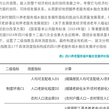
的公共政策，嵌入到整个经济和社会的协同发展之中，考察它与经济社
方面的协同、可持续发展关系，从而更好地把握养老服务城乡融合发展
足新时期四川养老服务城乡融合发展所面临的挑战与高质量发展需求，
国家老龄事业和养老服务发展规划》《关于发展银发经济增进老年人福
任划分改革方案》《国家基本公共服务标准（2024年版）》等重要政策
别是2024年四川省委十二届六次全会重大会议精神，围绕全省推进
下，设置了二级指数及具体测度指标，最终构建出有机统一、层次分明
级指数及17个具体测度指标构成的四川养老服务城乡融合发展评价指标
表1
四川养老服务城乡融合发展评价指
二级指标
测度指标
计算
人均可支配收入D1
|城镇居民人均可支配收入/农
制度环境C1
人口老龄化程度D2
|城镇老龄化水平/农村老龄化水
农村人口流出率D3
(农村户籍人口－农村常住人口
|(城镇职工基本养老金/社会平