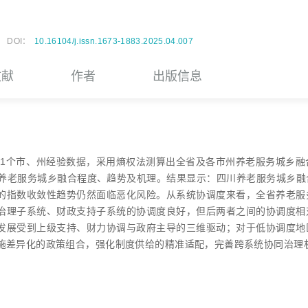
DOI：
10.16104/j.issn.1673-1883.2025.04.007
文献
作者
出版信息
21个市、州经验数据，采用熵权法测算出全省及各市州养老服务城乡融合
估养老服务城乡融合程度、趋势及机理。结果显示：四川养老服务城乡
的指数收敛性趋势仍然面临恶化风险。从系统协调度来看，全省养老服
治理子系统、财政支持子系统的协调度良好，但后两者之间的协调度相
发展受到上级支持、财力协调与政府主导的三维驱动；对于低协调度地
施差异化的政策组合，强化制度供给的精准适配，完善跨系统协同治理