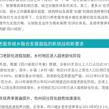
行、管理等具体机制方面，缺乏对服务体系的关注。其三，更多从“应
阶段、城乡之间偏离最优程度、结构特征及政策“纠偏”的路径选择等问
高效的方法论指导下，立足四川养老服务城乡融合发展的现实挑战和
理作为实践方略、以财政支出作为根本保障”的评价体系，系统考察养
贡献“四川经验”。
老服务城乡融合发展面临的新挑战和新要求
口老龄化进程加剧，乡村地区进入超老龄化阶段
2年底，根据《四川省统计年鉴》数据，全省65岁及以上人口占比达18.
龄化社会”。其中，乡镇（乡村+镇）地区65岁及以上常住人口比例已在20
0.98%。如果仅看乡村地区，则老龄化态势更加严峻，2022年65岁
个百分点，近10年来依然以年均3%的增速迈向深度老龄化阶段。总体
人口流出率的持续增长，乡村地区在2020年已进入超老龄化社会，而
年抚养率普遍提升，市州间分异化趋势加速演化
根结底是抚养问题。近年来，四川城乡老年抚养率从2013年的18.1%上升