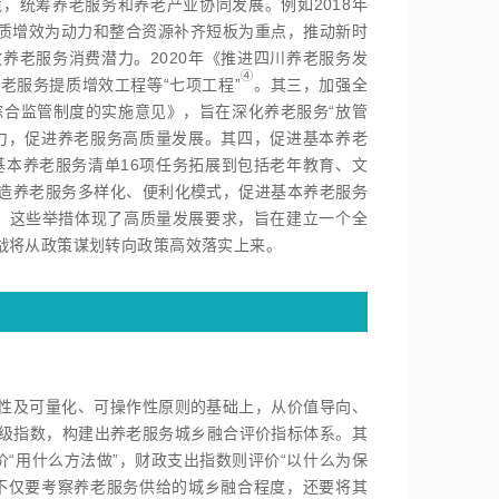
，统筹养老服务和养老产业协同发展。例如2018年
质增效为动力和整合资源补齐短板为重点，推动新时
养老服务消费潜力。2020年《推进四川养老服务发
④
老服务提质增效工程等“七项工程
”
。其三，加强全
综合监管制度的实施意见》，旨在深化养老服务“放管
力，促进养老服务高质量发展。其四，促进基本养老
基本养老服务清单16项任务拓展到包括老年教育、文
打造养老服务多样化、便利化模式，促进基本养老服务
级，这些举措体现了高质量发展要求，旨在建立一个全
战将从政策谋划转向政策高效落实上来。
性及可量化、可操作性原则的基础上，从价值导向、
个一级指数，构建出养老服务城乡融合评价指标体系。其
“用什么方法做”，财政支出指数则评价“以什么为保
不仅要考察养老服务供给的城乡融合程度，还要将其