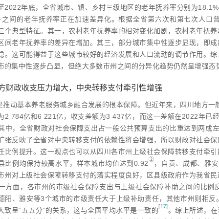
2022年底，全省城市、镇、乡村三级地区的老年抚养率分别为18.1%、
城乡之间的老年抚养率正在加速差异化。根据全省第六次和第七次人口
三个典型特征。其一，农村老年抚养率的相对变化加剧，农村老年抚养
区间老年抚养率的差异在增加。其三，部分城市集中性逐步显现，即成
稳。这可能得益于这些城市较好的经济发展和人口流动的调节作用。综
市的集中性逐步凸显，但绝大多数市州之间的分异化趋势仍然呈增强态
方财政收支压力增大，中央转移支付牵引性增强
是推动基本养老服务城乡融合发展的根本保障。但近年来，四川地方一般
2 784亿和6 221亿，收支差额为3 437亿，而这一差额在2022年
。其中，全省财政对社会保障支出占一般公共预算支出的比重达到两成左右
扩张反映了全省对中央转移支付的依赖性将会增强，所以财政对社会保
任比例提升。这一观点也可以从四川各市州上级社会保障转移支付牵引
②
县比例均保持较高水平，样本城市均值达到0.9
2
，自贡、成都、雅安
市州对上级社会保障转移支付的落实程度良好，区县级政府作为我省民
一方面，各市州的市级社会保障支出与上级社会保障补助之间的比例
德阳、雅安等3个城市的市级责任大于上级补助责任，其他市州则相反。
[
17
]
大致呈“五五分”的关系，这与全国平均水平是一致
的
。综上所述，在