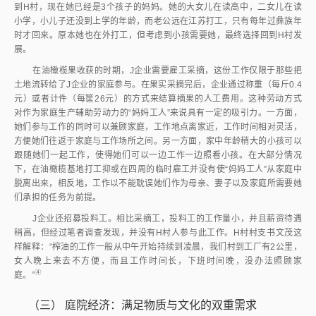
到H村，现在她已经是3个孩子的妈妈。她的大女儿在读高中，二女儿在读
小学，小儿子还没到上学的年龄，而老公远在江苏打工，只有每年过彝族年
时才回来。原本她也在外打工，但考虑到小孩需要她，最终选择回到H村发
展。
在油橄榄果收获的时期，J企业需要雇工采摘，这份工作仅限于那些把
土地流转给了J企业的家庭参与。在果实采摘完后，企业通过称重（每斤0.4
元）或者计件（每筐26元）的方式来结算摘果的人工费用。这种劳动方式
对作为家庭生产辅助劳动力的“妈妈工人”来说具有一定的吸引力。一方面，
她们参与工作的同时可以兼顾家庭，工作地点离家近，工作时间相对灵活，
方便她们往返于家庭与工作场所之间。另一方面，家中年龄稍大的小孩可以
跟随她们一起工作，使得她们可以一边工作一边照看小孩。在大部分情况
下，在油橄榄基地打工抑或在四周的临时雇工并没有使“妈妈工人”从家庭中
脱离出来，相反地，工作以不能耽误她们作为母亲、妻子以及家庭所需要她
们承担的任务为前提。
J企业还招募投料工。相比采摘工，投料工的工作量小，并且薪资待遇
稍高，但经过笔者调查发现，并没有H村人参与此工作。H村村支书文茂这
样解释：“榨油的工作一般从中午开始持续到凌晨，我们村到工厂有2公里，
女人晚上来去不方便，而且工作时间长，下班时间晚，没办法照顾家
④
庭。
”
（三）
庭院经济：满足物质与文化的双重需求