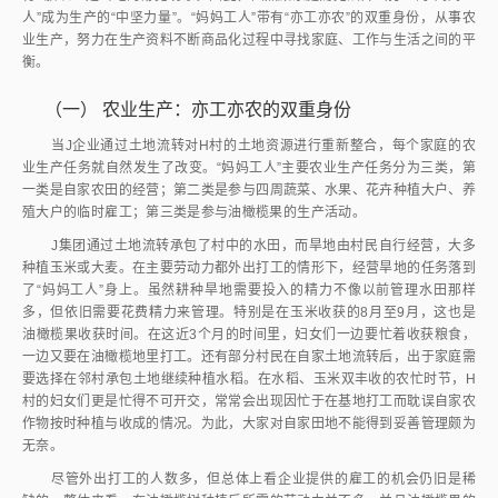
人”成为生产的“中坚力量”。“妈妈工人”带有“亦工亦农”的双重身份，从事农
业生产，努力在生产资料不断商品化过程中寻找家庭、工作与生活之间的平
衡。
（一）
农业生产：亦工亦农的双重身份
当J企业通过土地流转对H村的土地资源进行重新整合，每个家庭的农
业生产任务就自然发生了改变。“妈妈工人”主要农业生产任务分为三类，第
一类是自家农田的经营；第二类是参与四周蔬菜、水果、花卉种植大户、养
殖大户的临时雇工；第三类是参与油橄榄果的生产活动。
J集团通过土地流转承包了村中的水田，而旱地由村民自行经营，大多
种植玉米或大麦。在主要劳动力都外出打工的情形下，经营旱地的任务落到
了“妈妈工人”身上。虽然耕种旱地需要投入的精力不像以前管理水田那样
多，但依旧需要花费精力来管理。特别是在玉米收获的8月至9月，这也是
油橄榄果收获时间。在这近3个月的时间里，妇女们一边要忙着收获粮食，
一边又要在油橄榄地里打工。还有部分村民在自家土地流转后，出于家庭需
要选择在邻村承包土地继续种植水稻。在水稻、玉米双丰收的农忙时节，H
村的妇女们更是忙得不可开交，常常会出现因忙于在基地打工而耽误自家农
作物按时种植与收成的情况。为此，大家对自家田地不能得到妥善管理颇为
无奈。
尽管外出打工的人数多，但总体上看企业提供的雇工的机会仍旧是稀