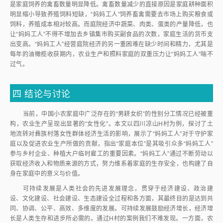
是家庭饲养的禽畜数量明显降低。禽畜数量减少的直接原因是家庭耕种面积
明显缩小导致养殖饲料短缺，“妈妈工人”饲养畜禽需要去市场上购买粮食或
饲料，养殖成本相对较高。而庭院经济中蔬菜、肉类、蛋类的产量降低，也
让“妈妈工人”不得不增加去乡镇集市购买副食品的次数，家庭生活的货币支
出变高。“妈妈工人”经营庭院经济的另一重困难在缺少时间和精力，尤其是
每年的油橄榄收获期内，农业生产和照料家庭的双重压力让“妈妈工人”喘不
过气。
四
结论与讨论
当前，中国小农家庭中广泛存在的“男耕女织”的性别分工情况已经被重
构，农业生产呈现出显著的“女性化”。本文以四川凉山H村为例，探讨了土
地流转对彝族村落女性群体经济生活的影响，展示了“妈妈工人”对于守护家
庭以及促进农业生产所做的贡献，指出“家庭本位”是其吸引众多“妈妈工人”
参与乡村企业、种植大户临时雇工的重要因素。“妈妈工人”通过不断劳动以
获取经济收入和物质来源的方式，努力维系着家庭的生存安全，也构建了自
身在家庭中的意义与价值。
可持续发展是人类社会的先进发展理念，贯穿于经济建设、政治建
设、文化建设、社会建设、生态建设全过程和各方面，其最终目的是达到共
同、协调、公平、高效、多维度的发展。可持续发展鼓励经济增长，经济增
长是人类生存和进步所必需的。通过H村的案例我们不难发现。一方面，农