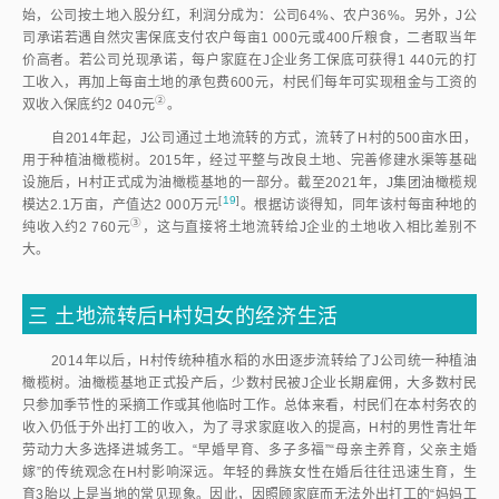
始，公司按土地入股分红，利润分成为：公司64%、农户36%。另外，J公
司承诺若遇自然灾害保底支付农户每亩1 000元或400斤粮食，二者取当年
价高者。若公司兑现承诺，每户家庭在J企业务工保底可获得1 440元的打
工收入，再加上每亩土地的承包费600元，村民们每年可实现租金与工资的
②
双收入保底约2 040
元
。
自2014年起，J公司通过土地流转的方式，流转了H村的500亩水田，
用于种植油橄榄树。2015年，经过平整与改良土地、完善修建水渠等基础
设施后，H村正式成为油橄榄基地的一部分。截至2021年，J集团油橄榄规
[
19
]
模达2.1万亩，产值达2 000万
元
。根据访谈得知，同年该村每亩种地的
③
纯收入约2 760
元
，这与直接将土地流转给J企业的土地收入相比差别不
大。
三
土地流转后H村妇女的经济生活
2014年以后，H村传统种植水稻的水田逐步流转给了J公司统一种植油
橄榄树。油橄榄基地正式投产后，少数村民被J企业长期雇佣，大多数村民
只参加季节性的采摘工作或其他临时工作。总体来看，村民们在本村务农的
收入仍低于外出打工的收入，为了寻求家庭收入的提高，H村的男性青壮年
劳动力大多选择进城务工。“早婚早育、多子多福”“母亲主养育，父亲主婚
嫁”的传统观念在H村影响深远。年轻的彝族女性在婚后往往迅速生育，生
育3胎以上是当地的常见现象。因此，因照顾家庭而无法外出打工的“妈妈工