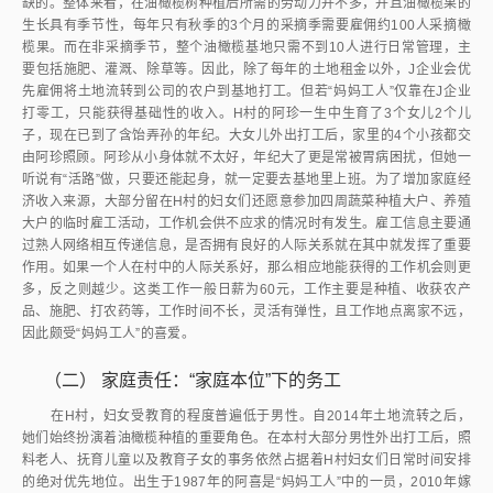
缺的。整体来看，在油橄榄树种植后所需的劳动力并不多，并且油橄榄果的
生长具有季节性，每年只有秋季的3个月的采摘季需要雇佣约100人采摘橄
榄果。而在非采摘季节，整个油橄榄基地只需不到10人进行日常管理，主
要包括施肥、灌溉、除草等。因此，除了每年的土地租金以外，J企业会优
先雇佣将土地流转到公司的农户到基地打工。但若“妈妈工人”仅靠在J企业
打零工，只能获得基础性的收入。H村的阿珍一生中生育了3个女儿2个儿
子，现在已到了含饴弄孙的年纪。大女儿外出打工后，家里的4个小孩都交
由阿珍照顾。阿珍从小身体就不太好，年纪大了更是常被胃病困扰，但她一
听说有“活路”做，只要还能起身，就一定要去基地里上班。为了增加家庭经
济收入来源，大部分留在H村的妇女们还愿意参加四周蔬菜种植大户、养殖
大户的临时雇工活动，工作机会供不应求的情况时有发生。雇工信息主要通
过熟人网络相互传递信息，是否拥有良好的人际关系就在其中就发挥了重要
作用。如果一个人在村中的人际关系好，那么相应地能获得的工作机会则更
多，反之则越少。这类工作一般日薪为60元，工作主要是种植、收获农产
品、施肥、打农药等，工作时间不长，灵活有弹性，且工作地点离家不远，
因此颇受“妈妈工人”的喜爱。
（二）
家庭责任：“家庭本位”下的务工
在H村，妇女受教育的程度普遍低于男性。自2014年土地流转之后，
她们始终扮演着油橄榄种植的重要角色。在本村大部分男性外出打工后，照
料老人、抚育儿童以及教育子女的事务依然占据着H村妇女们日常时间安排
的绝对优先地位。出生于1987年的阿喜是“妈妈工人”中的一员，2010年嫁