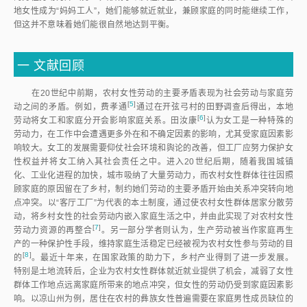
地女性成为“妈妈工人”，她们能够就近就业，兼顾家庭的同时能继续工作，
但这并不意味着她们能很自然地达到平衡。
一
文献回顾
在20世纪中前期，农村女性劳动的主要矛盾表现为社会劳动与家庭劳
[
5
]
动之间的矛盾。例如，费孝
通
通过在开弦弓村的田野调查后得出，本地
[
6
]
劳动将女工和家庭分开会影响家庭关系。田汝
康
认为女工是一种特殊的
劳动力，在工作中会遭遇更多外在和不确定因素的影响，尤其受家庭因素影
响较大。女工的发展需要仰仗社会环境和舆论的改善，但工厂应努力保护女
性权益并将女工纳入其社会责任之中。进入20世纪后期，随着我国城镇
化、工业化进程的加快，城市吸纳了大量劳动力，而农村女性群体往往因照
顾家庭的原因留在了乡村，制约她们劳动的主要矛盾开始由关系冲突转向地
点冲突。以“客厅工厂”为代表的本土制度，通过使农村女性群体居家分散劳
动，将乡村女性的社会劳动内嵌入家庭生活之中，并由此实现了对农村女性
[
7
]
劳动力资源的再整
合
。另一部分学者则认为，生产劳动被当作家庭再生
产的一种保护性手段，维持家庭生活稳定已经被视为农村女性参与劳动的目
[
8
]
的
。最近十年来，在国家政策的助力下，乡村产业得到了进一步发展。
特别是土地流转后，企业为农村女性群体就近就业提供了机会，减弱了女性
群体工作地点远离家庭所带来的地点冲突，但女性的劳动仍受到家庭因素影
响。以凉山州为例，居住在农村的彝族女性普遍需要在家庭男性成员缺位的