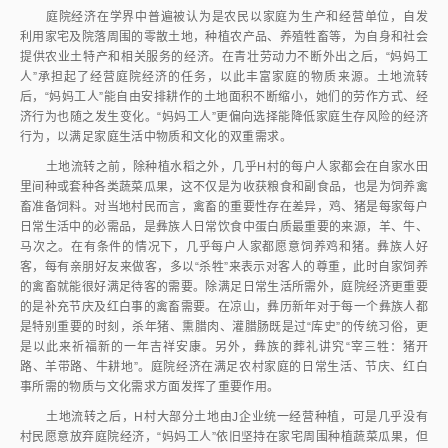
庭院经济在学界中普遍被认为是农民以家庭为生产和经营单位，自发
利用家宅及院落周围的零散土地，种植农产品、养殖牲畜等，为自身和社会
提供农业土特产和相关服务的经济。在青壮劳动力不断外出之后，“妈妈工
人”承担起了经营庭院经济的任务，以此丰富家庭的物质来源。土地流转
后，“妈妈工人”能自由安排耕作的土地面积不断缩小，她们的劳作方式、经
济行为也随之发生变化。“妈妈工人”更偏向选择能降低家庭生存风险的经济
行为，以满足家庭生活中物质和文化的双重需求。
土地流转之前，除种植水稻之外，几乎H村的每户人家都会在自家水田
里间种或套种各类蔬菜瓜果，这不仅是为收获粮食和副食品，也是为饲养禽
畜准备饲料。对当地村民而言，禽畜的重要性存在差异，鸡、猪是每家每户
日常生活中的必需品，是彝族人日常饮食中蛋白质最重要的来源，羊、牛、
马次之。在有条件的情况下，几乎每户人家都愿意饲养鸡和猪。彝族人好
客，每有亲朋好友来做客，多以“杀牲”来表示对客人的尊重，此时自家饲养
的禽畜就能很好满足待客的需要。除满足日常生活所需外，庭院经济更重要
的是补充节庆及红白事的禽畜需要。在凉山，彝历新年对于每一个彝族人都
是特别重要的时刻，杀年猪、熏腊肉、灌腊肠既是过“库史”的传统习俗，更
是以此来祈福新的一年吉祥安康。另外，彝族的葬礼讲究“宰三牲：猪开
路、羊带路、牛耕地”。庭院经济在满足农村家庭的日常生活、节庆、红白
事所需的物质与文化需求方面发挥了重要作用。
土地流转之后，H村大部分土地由J企业统一经营种植，可是几乎没有
村民愿意放弃庭院经济，“妈妈工人”依旧坚持在家宅周围种植蔬菜瓜果，但