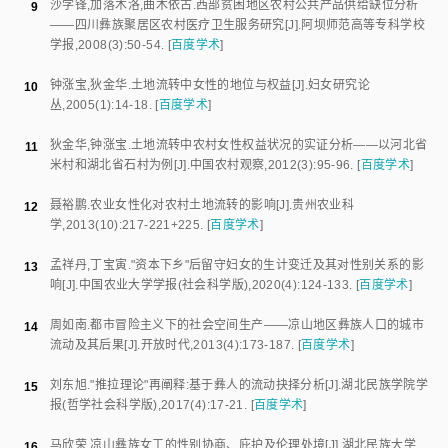
沙学锋
,
加落木洛
,
曲木依古
.
西部贫困地区农村公共产品供给缺位分析
9
——四川彝族聚居区农村医疗卫生服务研究
[J].
阿坝师范高等专科学校
学报
,
2008
(
3
):
50
-
54
.
[
百度学术
]
钟涨宝
,
狄金华
.
土地流转中女性的地位与权益
[J].
妇女研究论
10
丛
,
2005
(
1
):
14
-
18
.
[
百度学术
]
狄金华
,
钟涨宝
.
土地流转中农村女性权益状况的实证分析——以河北省
11
米村和湖北省石村为例
[J].
中国农村观察
,
2012
(
3
):
95
-
96
.
[
百度学术
]
聂裕鹏
.
农业女性化对农村土地流转的影响
[J].
贵州农业科
12
学
,
2013
(
10
):
217
-
221+225
.
[
百度学术
]
孟祥丹
,
丁宝寅
."
资本下乡"后留守妇女的生计变迁及其对性别关系的影
13
响
[J].
中国农业大学学报(社会科学版)
,
2020
(
4
):
124
-
133
.
[
百度学术
]
周如南
.
都市冒险主义下的社会空间生产——凉山地区彝族人口的城市
14
流动及其后果
[J].
开放时代
,
2013
(
4
):
173
-
187
.
[
百度学术
]
刘东旭
."
推拉理论"再阐释:基于彝人的流动抉择分析
[J].
湖北民族学院学
15
报(哲学社会科学版)
,
2017
(
4
):
17
-
21
.
[
百度学术
]
马欣荣
.
凉山彝族女工的性别协商、庇护及伦理处境
[J].
湖北民族大学
16