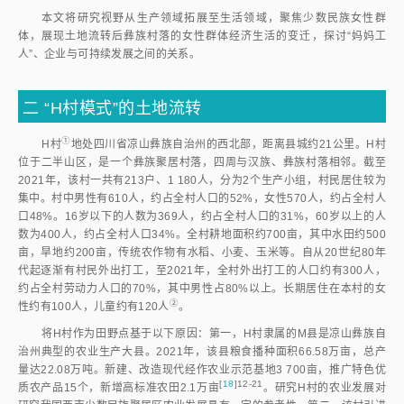
本文将研究视野从生产领域拓展至生活领域，聚焦少数民族女性群
体，展现土地流转后彝族村落的女性群体经济生活的变迁，探讨“妈妈工
人”、企业与可持续发展之间的关系。
二
“H村模式”的土地流转
①
H
村
地处四川省凉山彝族自治州的西北部，距离县城约21公里。H村
位于二半山区，是一个彝族聚居村落，四周与汉族、彝族村落相邻。截至
2021年，该村一共有213户、1 180人，分为2个生产小组，村民居住较为
集中。村中男性有610人，约占全村人口的52%，女性570人，约占全村人
口48%。16岁以下的人数为369人，约占全村人口的31%，60岁以上的人
数为400人，约占全村人口34%。全村耕地面积约700亩，其中水田约500
亩，旱地约200亩，传统农作物有水稻、小麦、玉米等。自从20世纪80年
代起逐渐有村民外出打工，至2021年，全村外出打工的人口约有300人，
约占全村劳动力人口的70%，其中男性占80%以上。长期居住在本村的女
②
性约有100人，儿童约有120
人
。
将H村作为田野点基于以下原因：第一，H村隶属的M县是凉山彝族自
治州典型的农业生产大县。2021年，该县粮食播种面积66.58万亩，总产
量达22.08万吨。新建、改造现代经作农业示范基地3 700亩，推广特色优
[
18
]12-21
质农产品15个，新增高标准农田2.1万
亩
。研究H村的农业发展对