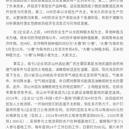
研究我国西南少数民族聚居区农业发展具有一定的参考性。第二，该村引进
了外来资本，并投资于新型农产品种植，这在我国西南少数民族聚居区具有
开创性与代表性。第三，H村历来以水稻生产为主，有长久的农业生产历
史。从整体情况来看，H村的农业生产表现出多个发展阶段，有助于理解与
分析彝族村落女性群体的经济生活变迁与可持续发展。
在J企业进入之前，H村的农业生产以水田种植水稻为主，旱地种植玉
米为辅。除本村的传统耕地以外，H村的半坡林地种植板栗、核桃等林业经
济作物。在H村，农作物传统种植时间分为“大春”和“小春”，“大春”为每年的
5月至10月，“小春”为每年的11月至次年的4月。“大春”以种植水稻、玉米的
种植为主，“小春”以种植小麦为主，大麦次之。
事实上，吸引J企业到凉山州选址建厂的主要因素是当地优越的自然地
理气候条件与适宜的土地租金。油橄榄树适宜在温暖、湿润、阳光充足的环
境下生长，四川省凉山州地处中亚热带气候区和北亚热带气候区，气象条
件、年均降水量、空气相对湿度、年日照时数等均能满足油橄榄树生长的要
求。此外，凉山州适合油橄榄树生长的地区面积广，土地租金较低。在综合
考察各项条件后，凉山州平梁县成为J企业建设油橄榄基地的最佳选择。
2014年，J企业以“公司+科技+农户+基地”的模式与H村合作，动员组织村
民加入土地流转。一开始村民们的态度不太积极，但在多方努力下，农户们
最终同意与J企业签订土地流转合同。合同约定前五年公司以每亩600元的
价格承包土地（实际上，2014年H村的土地承包费涨到800元，2020年涨
到1 000元），安排参与土地流转的农户在种植基地打工，雇佣每户至少1
人参与基地工作，每年提供24个工作日的工作，日薪约为60元。第六年开