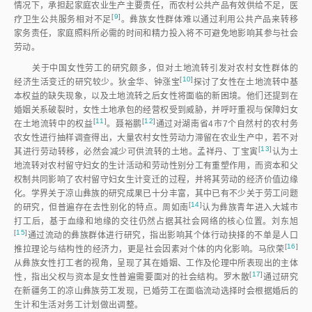
情况下，承担起家庭农业生产主要责任，而农村公共产品有效供给不足，医
[
9
]
疗卫生公共服务相对不
足
。彝族女性群体难以通过利用公共产品来转移
家务责任，家庭照料所必需的时间和精力投入将不可避免地影响其参与社会
劳动。
关于中国女性劳工的研究颇多，但对土地流转引发对农村女性群体的
[
10
]
经济生活变迁的研究较少。狄金华、钟涨
宝
探讨了女性在土地流转中基
本权益的缺失现象，以及土地流转之后女性将面临的新困境。他们还提到在
婚姻关系破裂时，女性土地承包的经营权受到威胁，并呼吁重视与保障妇女
[
11
]
[
12
]
在土地流转中的权
益
。聂裕
鹏
通过对湖南省4市7个自然村的农村务
农女性进行抽样调查得出，大量农村女性劳动力滞留在农业生产中，若不对
[
13
]
其进行劳动转移，必然会减少可供流转的土地。孟祥丹、丁宝
寅
认为土
地流转对农村留守妇女的生计活动和劳动性别分工有重塑作用，而资本和父
权制共同影响了农村留守妇女生计变迁的过程，并将其劳动的经济价值边缘
化。学界关于凉山彝族的研究成果已十分丰富，其中已有不少关于劳工问题
[
14
]
的研究，但普遍存在去性别化的特点。周如
南
认为彝族青年进入大城市
打工后，基于血缘和地缘的交往仍然占据其社会网络的核心位置。刘东
旭
[
15
]
通过流动的彝族群体进行研究，指出影响其个体行动抉择的不单是人口
[
16
]
推拉理论与结构性的经济力，更是社会因素对个体的内化影响。马欣
荣
从彝族女性打工者的视角，呈现了其在婚姻、工作及伦理中所表现出的主体
[
17
]
性，指出父权与资本是女性普遍需要面对的社会结构。罗木
散
通过研究
在新疆务工的凉山彝族劳工发现，已婚劳工在面临流动选择时会根据婚后的
生计和生活对务工计划做出调整。