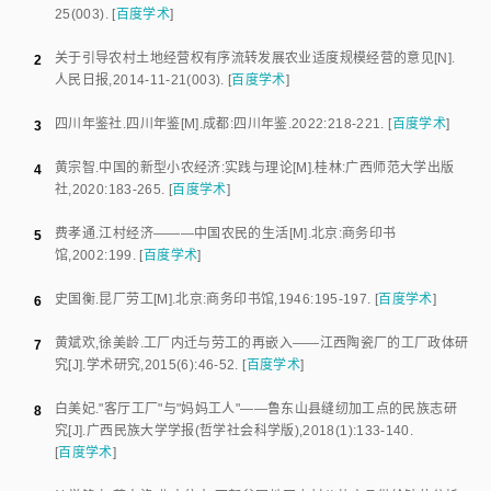
25
(003).
[
百度学术
]
关于引导农村土地经营权有序流转发展农业适度规模经营的意见
[N].
2
人民日报
,
2014-11-21
(003).
[
百度学术
]
四川年鉴社
.
四川年鉴
[M].
成都
:
四川年鉴
.
2022
:
218
-
221
.
[
百度学术
]
3
黄宗智
.
中国的新型小农经济:实践与理论
[M].
桂林
:
广西师范大学出版
4
社
,
2020
:
183
-
265
.
[
百度学术
]
费孝通
.
江村经济———中国农民的生活
[M].
北京
:
商务印书
5
馆
,
2002
:
199
.
[
百度学术
]
史国衡
.
昆厂劳工
[M].
北京
:
商务印书馆
,
1946
:
195
-
197
.
[
百度学术
]
6
黄斌欢
,
徐美龄
.
工厂内迁与劳工的再嵌入——江西陶瓷厂的工厂政体研
7
究
[J].
学术研究
,
2015
(
6
):
46
-
52
.
[
百度学术
]
白美妃
."
客厅工厂"与"妈妈工人"——鲁东山县缝纫加工点的民族志研
8
究
[J].
广西民族大学学报(哲学社会科学版)
,
2018
(
1
):
133
-
140
.
[
百度学术
]