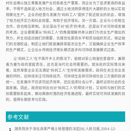
村社会难以独立筹集发展产业的各类生产要素，而企业为了追求更高的收益
率，不得不选择进入地方社会，通过土地流转获得连片大面积的土地以实现
规模化生产。企业的经营与发展为“妈妈工人”提供了就近就业的机会，增强
了地方经济实力和社会财富，有助于经济增长。另一方面，企业与小农相互
合作，但也相互牵制。无论是出于对“经济”的考虑，还是出于对可持续发展
的考虑。企业都需要从“妈妈工人”的角度理解并承认她们为农业生产做出的
努力，并主动适应她们的需要，合理优化薪资水平和劳动组织形式，保证她
们的合理权益，制定让她们既能兼顾家庭农业生产，又能确保企业生产效率
的生产模式，让企业从传统经济增长模式逐步向可持续发展模式过渡。
让“妈妈工人”在不离开乡土的情况下，能相对安心地留在家庭中，兼顾
着为妻为母的家庭责任，这也是当代社会所需要的。就当前的实际情况来
看，显然单靠企业无法满足“妈妈工人”生存和发展需求。政府在关注农业发
展的同时，应持续关注可持续经济、可持续生态和可持续社会三方面的协调
统一，在发展中不仅讲究经济效率，还应追求社会公平，最终达到社会的全
面发展。因此，政府如何出台对“妈妈工人”的帮扶计划，又如何与她们的实
际需要联系起来，推动彝族村落的经济发展进程，最终实现可持续发展的目
的，值得长期思考与实践。
参考文献
国务院关于深化改革严格土地管理的决定
[N].
人民日报
,
2004-12-
1