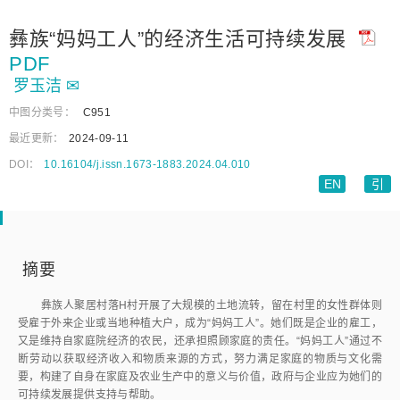
彝族“妈妈工人”的经济生活可持续发展
PDF
罗玉洁
✉
中图分类号：
C951
最近更新：
2024-09-11
DOI：
10.16104/j.issn.1673-1883.2024.04.010
EN
引
摘要
彝族人聚居村落H村开展了大规模的土地流转，留在村里的女性群体则
受雇于外来企业或当地种植大户，成为“妈妈工人”。她们既是企业的雇工，
又是维持自家庭院经济的农民，还承担照顾家庭的责任。“妈妈工人”通过不
断劳动以获取经济收入和物质来源的方式，努力满足家庭的物质与文化需
要，构建了自身在家庭及农业生产中的意义与价值，政府与企业应为她们的
可持续发展提供支持与帮助。