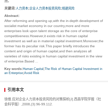
施。
关键词:
人力资本
;
企业人力资本投资风险
;
规避风险
Abstract:
After reforming and opening up,with the in-depth development of
socialist market economy in our country,more and more
enterprises look upon talent storage as the core of enterprise
competitiveness.However,it exists risk in human capital
investment as well as in material capital investment.Moreover,the
former has its peculiar risk.This paper briefly introduces the
content and origin of human capital,and then analyzes all
varieties of risks existing in human capital investment in the view
of enterprise.Based ...
Key words:
Human Capital
;
The Risk of Human Capital Investment in
an Enterprise
;
Avoid Risk
引用本文
徐维.应对企业人力资本投资风险的对策探析[J].西昌学院学报（社
会科学版）,2008,(3):96-99.112.