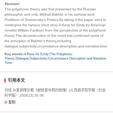
Abstract:
The polyphonic theory was first presented by the Russian
philosopher and critic Mikhail Bakhtin in his seminal work
Problems of Dostoevsky’s Poetics.By taking it,this paper aims to
reinterpret the famous short story A Rose for Emily by American
novelist William Faulkner from the perspective of the polyphonic
theory.The deconstruction of the novel has confirmed some of
the principles of Bakhtin’s theory,including
dialogue,subjectivity,circumstance description,and narrative time.
Key words:
A Rose for Emily
;
The Polyphonic
Theory
;
Dialogue
;
Subjectivity
;
Circumstance Description and Narrative
Time
引用本文
刘佳.从复调理论看《献给爱米莉的玫瑰》[J].西昌学院学报（社会
科学版）,2008,(3):35-38.
复制