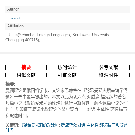
Author
LIU Jia
Affiliation:
LIU Jia(School of Foreign Languages; Southwest University;
Chongqing 400715);
摘要
访问统计
参考文献
相似文献
引证文献
资源附件
摘要:
复调理论是俄国哲学家、文论家巴赫金在《陀思妥耶夫斯基诗学问
题》一书中最早提出的。本文以此为切入点,对威廉.福克纳的著名
短篇小说《献给爱米莉的玫瑰》进行重新解读。解构这篇小说的写
作方式,印证了复调小说理论的某些观点——对话,主体性,环境描写
和叙述时间。
关键词:
《献给爱米莉的玫瑰》
;
复调理论
;
对话
;
主体性
;
环境描写和叙述
时间