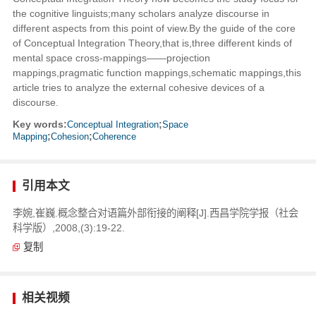
the cognitive linguists;many scholars analyze discourse in
different aspects from this point of view.By the guide of the core
of Conceptual Integration Theory,that is,three different kinds of
mental space cross-mappings——projection
mappings,pragmatic function mappings,schematic mappings,this
article tries to analyze the external cohesive devices of a
discourse.
Key words:
Conceptual Integration
;
Space
Mapping
;
Cohesion
;
Coherence
引用本文
李婉,崔巍.概念整合对语篇外部衔接的阐释[J].西昌学院学报（社会
科学版）,2008,(3):19-22.
复制
相关视频