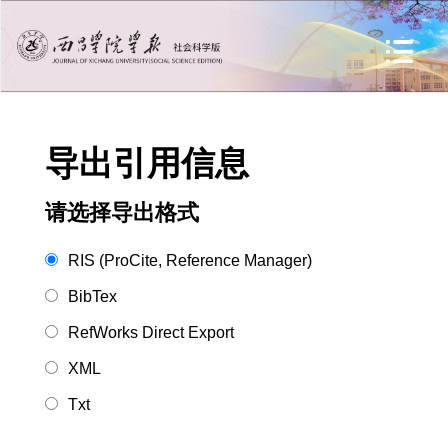
导出引用信息
请选择导出格式
RIS (ProCite, Reference Manager)
BibTex
RefWorks Direct Export
XML
Txt