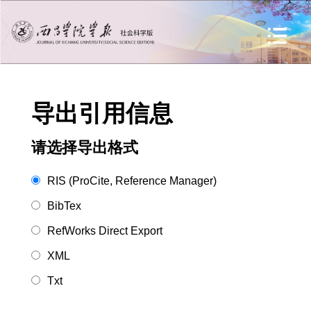
导出引用信息
请选择导出格式
RIS (ProCite, Reference Manager)
BibTex
RefWorks Direct Export
XML
Txt