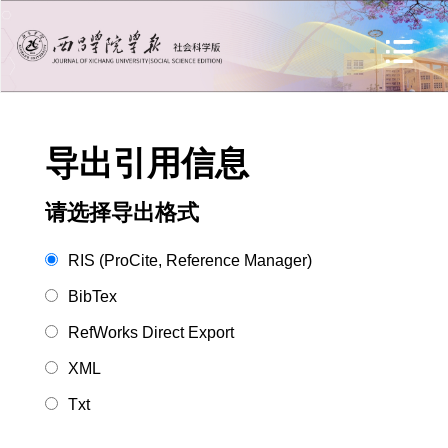
导出引用信息
请选择导出格式
RIS (ProCite, Reference Manager)
BibTex
RefWorks Direct Export
XML
Txt