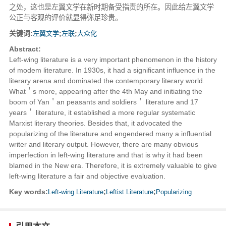
之处，这也是左翼文学在新时期备受指责的所在。因此给左翼文学
公正与客观的评价就显得弥足珍贵。
关键词:
左翼文学
;
左联
;
大众化
Abstract:
Left-wing literature is a very important phenomenon in the history
of modem literature. In 1930s, it had a significant influence in the
literary arena and dominated the contemporary literary world.
What＇s more, appearing after the 4th May and initiating the
boom of Yan＇an peasants and soldiers＇ literature and 17
years＇ literature, it established a more regular systematic
Marxist literary theories. Besides that, it advocated the
popularizing of the literature and engendered many a influential
writer and literary output. However, there are many obvious
imperfection in left-wing literature and that is why it had been
blamed in the New era. Therefore, it is extremely valuable to give
left-wing literature a fair and objective evaluation.
Key words:
Left-wing Literature
;
Leftist Literature
;
Popularizing