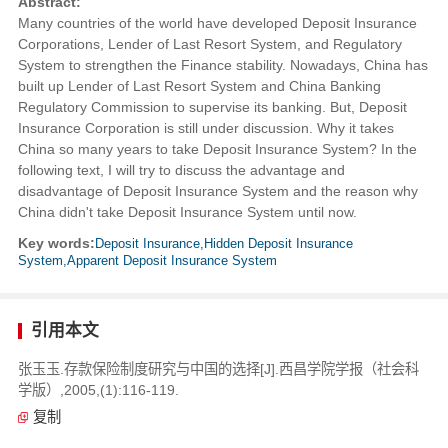
Abstract:
Many countries of the world have developed Deposit Insurance
Corporations, Lender of Last Resort System, and Regulatory
System to strengthen the Finance stability. Nowadays, China has
built up Lender of Last Resort System and China Banking
Regulatory Commission to supervise its banking. But, Deposit
Insurance Corporation is still under discussion. Why it takes
China so many years to take Deposit Insurance System? In the
following text, I will try to discuss the advantage and
disadvantage of Deposit Insurance System and the reason why
China didn't take Deposit Insurance System until now.
Key words:
Deposit Insurance,Hidden Deposit Insurance
System,Apparent Deposit Insurance System
引用本文
张玉玉.存款保险制度研究与中国的选择[J].西昌学院学报（社会科
学版）,2005,(1):116-119.
复制